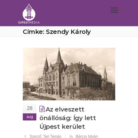
Címke: Szendy Károly
28
Az elveszett
aug
önállóság: Így lett
Újpest kerület
Szerző: Tari Tamás
Bárczy István
,