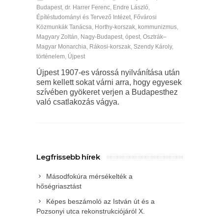
Budapest
,
dr. Harrer Ferenc
,
Endre László
,
Építéstudományi és Tervező Intézet
,
Fővárosi
Közmunkák Tanácsa
,
Horthy-korszak
,
kommunizmus
,
Magyary Zoltán
,
Nagy-Budapest
,
ópest
,
Osztrák–
Magyar Monarchia
,
Rákosi-korszak
,
Szendy Károly
,
történelem
,
Újpest
Újpest 1907-es várossá nyilvánítása után
sem kellett sokat várni arra, hogy egyesek
szívében gyökeret verjen a Budapesthez
való csatlakozás vágya.
Legfrissebb hírek
Másodfokúra mérsékelték a
hőségriasztást
Képes beszámoló az István út és a
Pozsonyi utca rekonstrukciójáról X.