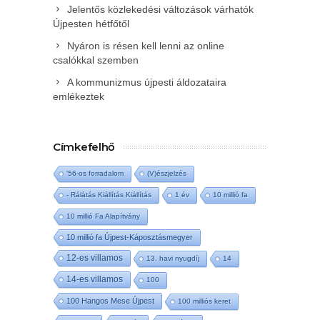
Jelentős közlekedési változások várhatók
Újpesten hétfőtől
Nyáron is résen kell lenni az online
csalókkal szemben
A kommunizmus újpesti áldozataira
emlékeztek
Címkefelhő
'56-os forradalom
(V)észjelzés
- Rálátás Kiállítás Kiállítás
1 év
10 millió fa
10 millió Fa Alapítvány
10 millió fa Újpest-Káposztásmegyer
12-es villamos
13. havi nyugdíj
14
14-es villamos
100
100 Hangos Mese Újpest
100 milliós keret