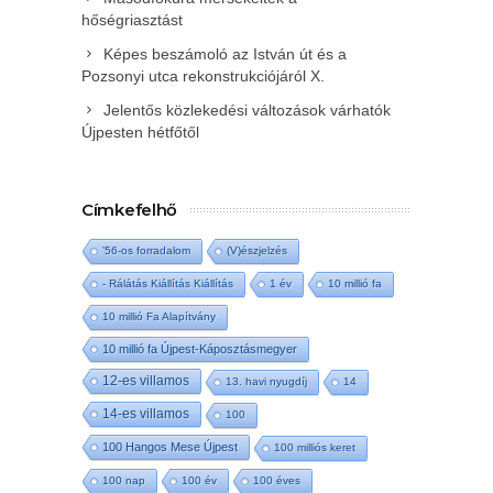
hőségriasztást
Képes beszámoló az István út és a
Pozsonyi utca rekonstrukciójáról X.
Jelentős közlekedési változások várhatók
Újpesten hétfőtől
Címkefelhő
'56-os forradalom
(V)észjelzés
- Rálátás Kiállítás Kiállítás
1 év
10 millió fa
10 millió Fa Alapítvány
10 millió fa Újpest-Káposztásmegyer
12-es villamos
13. havi nyugdíj
14
14-es villamos
100
100 Hangos Mese Újpest
100 milliós keret
100 nap
100 év
100 éves