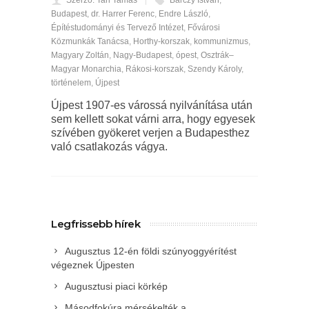
Szerző: Tari Tamás
Bárczy István
,
Budapest
,
dr. Harrer Ferenc
,
Endre László
,
Építéstudományi és Tervező Intézet
,
Fővárosi
Közmunkák Tanácsa
,
Horthy-korszak
,
kommunizmus
,
Magyary Zoltán
,
Nagy-Budapest
,
ópest
,
Osztrák–
Magyar Monarchia
,
Rákosi-korszak
,
Szendy Károly
,
történelem
,
Újpest
Újpest 1907-es várossá nyilvánítása után
sem kellett sokat várni arra, hogy egyesek
szívében gyökeret verjen a Budapesthez
való csatlakozás vágya.
Legfrissebb hírek
Augusztus 12-én földi szúnyoggyérítést
végeznek Újpesten
Augusztusi piaci körkép
Másodfokúra mérsékelték a