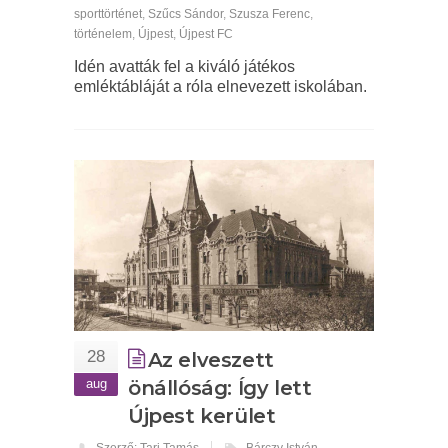
sporttörténet
,
Szűcs Sándor
,
Szusza Ferenc
,
történelem
,
Újpest
,
Újpest FC
Idén avatták fel a kiváló játékos
emléktábláját a róla elnevezett iskolában.
28
Az elveszett
aug
önállóság: Így lett
Újpest kerület