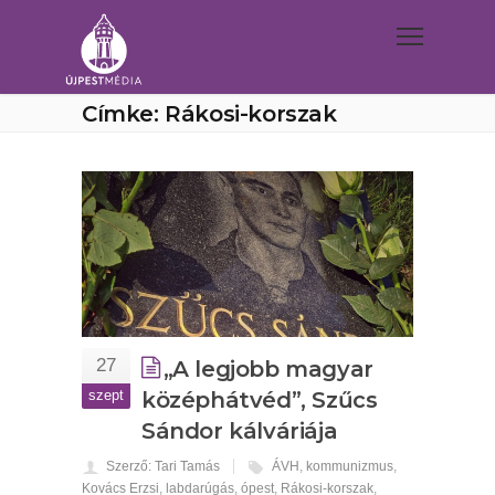
Címke: Rákosi-korszak
27
„A legjobb magyar
szept
középhátvéd”, Szűcs
Sándor kálváriája
Szerző: Tari Tamás
ÁVH
,
kommunizmus
,
Kovács Erzsi
,
labdarúgás
,
ópest
,
Rákosi-korszak
,