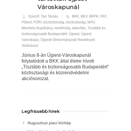
Városkapunál
Szerző: Tari Tamás
BKK
,
BKV
,
BRFK
,
FKF
,
Főkert
,
FÖRI
,
közbiztonság
,
köztisztaság
,
MÁV
,
Menhely Alapítvány
,
rendőrség
,
takarítás
,
Tisztább és
biztonságosabb Budapestért
,
Újpest
,
Újpest
Városkapu
,
Újpesti Önkormányzati Rendészet
,
Volánbusz
Június 8-án Újpest-Városkapunál
folytatódott a BKK által életre hívott
„Tisztább és biztonságosabb Budapestért”
köztisztasági és közrendvédelmi
akciósorozat.
Legfrissebb hírek
Augusztusi piaci körkép