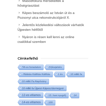
Másodfokúra mérsékelték a
hőségriasztást
Képes beszámoló az István út és a
Pozsonyi utca rekonstrukciójáról X.
Jelentős közlekedési változások várhatók
Újpesten hétfőtől
Nyáron is résen kell lenni az online
csalókkal szemben
Címkefelhő
'56-os forradalom
(V)észjelzés
- Rálátás Kiállítás Kiállítás
1 év
10 millió fa
10 millió Fa Alapítvány
10 millió fa Újpest-Káposztásmegyer
12-es villamos
13. havi nyugdíj
14
14-es villamos
100