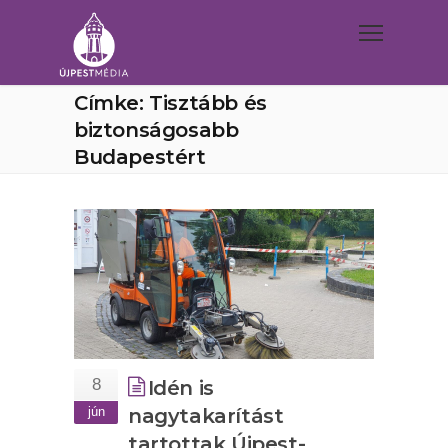
Címke: Tisztább és
biztonságosabb
Budapestért
8
Idén is
jún
nagytakarítást
tartottak Újpest-