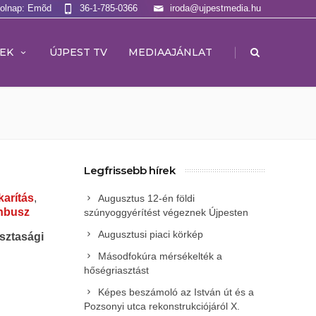
Holnap: Emõd
36-1-785-0366
iroda@ujpestmedia.hu
|
EK
ÚJPEST TV
MEDIAAJÁNLAT
Legfrissebb hírek
karítás
,
Augusztus 12-én földi
nbusz
szúnyoggyérítést végeznek Újpesten
Augusztusi piaci körkép
isztasági
Másodfokúra mérsékelték a
hőségriasztást
Képes beszámoló az István út és a
Pozsonyi utca rekonstrukciójáról X.