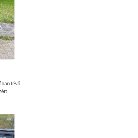
nában lévő
zért