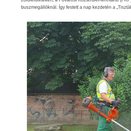
buszmegállóknál. Így festett a nap kezdetén a „Tiszt