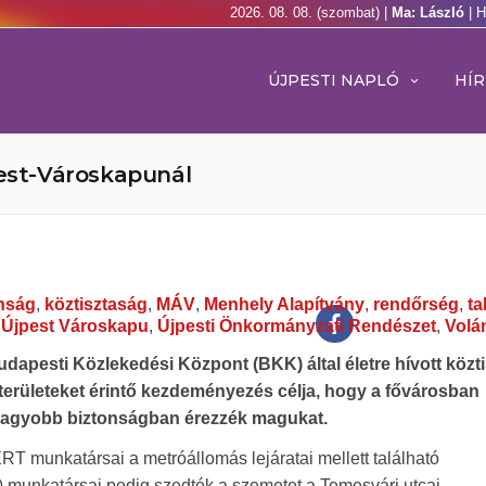
2026. 08. 08. (szombat) |
Ma: László
| 
ÚJPESTI NAPLÓ
HÍR
pest-Városkapunál
nság
,
köztisztaság
,
MÁV
,
Menhely Alapítvány
,
rendőrség
,
ta
,
Újpest Városkapu
,
Újpesti Önkormányzati Rendészet
,
Volá
dapesti Közlekedési Központ (BKK) által életre hívott közt
területeket érintő kezdeményezés célja, hogy a fővárosban
nagyobb biztonságban érezzék magukat.
RT munkatársai a metróállomás lejáratai mellett található
F) munkatársai pedig szedték a szemetet a Temesvári utcai