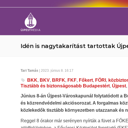
Idén is nagytakarítást tartottak Új
Tari Tamás
| 2023. június 8. 16:17
BKK
,
BKV
,
BRFK
,
FKF
,
Főkert
,
FÖRI
,
közbizto
Tisztább és biztonságosabb Budapestért
,
Újpest
Június 8-án Újpest-Városkapunál folytatódott a Bu
és közrendvédelmi akciósorozat. A forgalmas köz
közlekedők tisztább környezetben utazzanak és 
Reggel 8 órakor már serényen nyírták a füvet a FŐKE
zöldfelületeken, a Fővárosi Közterület-fenntartó (FK