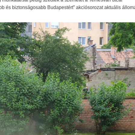
ább és biztonságosabb Budapestért” akciósorozat aktuális állom