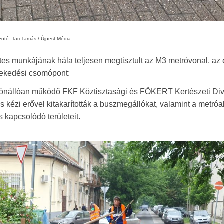
Fotó: Tari Tamás / Újpest Média
tes munkájának hála teljesen megtisztult az M3 metróvonal, az 
özlekedési csomópont:
l önállóan működő FKF Köztisztasági és FŐKERT Kertészeti Div
 kézi erővel kitakarították a buszmegállókat, valamint a metróal
s kapcsolódó területeit.