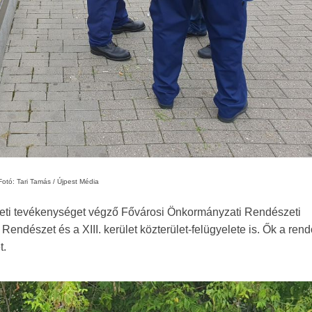
Fotó: Tari Tamás / Újpest Média
szeti tevékenységet végző Fővárosi Önkormányzati Rendészeti
Rendészet és a XIII. kerület közterület-felügyelete is. Ők a ren
t.