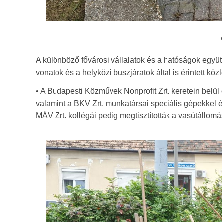
A különböző fővárosi vállalatok és a hatóságok együt
vonatok és a helyközi buszjáratok által is érintett k
• A Budapesti Közművek Nonprofit Zrt. keretein belü
valamint a BKV Zrt. munkatársai speciális gépekkel és
MÁV Zrt. kollégái pedig megtisztították a vasútállomá