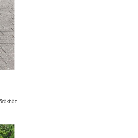
dőrökhöz