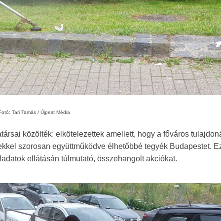
Fotó: Tari Tamás / Újpest Média
sai közölték: elkötelezettek amellett, hogy a főváros tulajdo
etekkel szorosan együttműködve élhetőbbé tegyék Budapestet. E
atok ellátásán túlmutató, összehangolt akciókat.