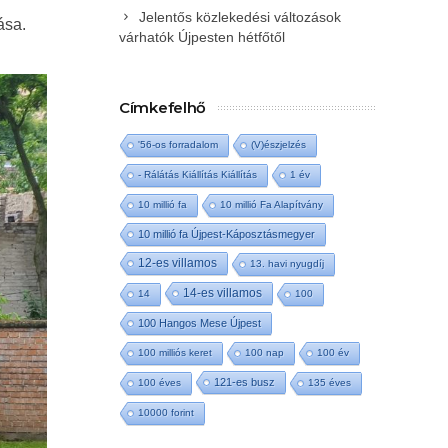
Jelentős közlekedési változások
ása.
várhatók Újpesten hétfőtől
Címkefelhő
'56-os forradalom
(V)észjelzés
- Rálátás Kiállítás Kiállítás
1 év
10 millió fa
10 millió Fa Alapítvány
10 millió fa Újpest-Káposztásmegyer
12-es villamos
13. havi nyugdíj
14-es villamos
14
100
100 Hangos Mese Újpest
100 milliós keret
100 nap
100 év
121-es busz
100 éves
135 éves
10000 forint