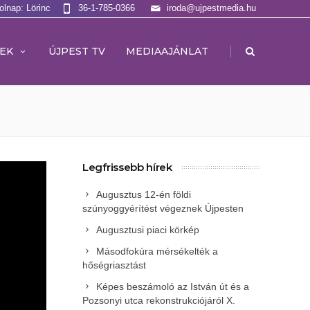
olnap: Lörinc
36-1-785-0366
iroda@ujpestmedia.hu
|
EK
ÚJPEST TV
MEDIAAJÁNLAT
Legfrissebb hírek
Augusztus 12-én földi
szúnyoggyérítést végeznek Újpesten
Augusztusi piaci körkép
Másodfokúra mérsékelték a
hőségriasztást
Képes beszámoló az István út és a
Pozsonyi utca rekonstrukciójáról X.