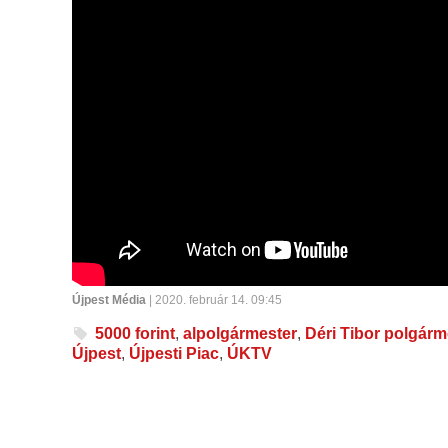
Újpest Média
| 2020. február 14. 09:45
5000 forint
,
alpolgármester
,
Déri Tibor polgárm
Újpest
,
Újpesti Piac
,
ÚKTV