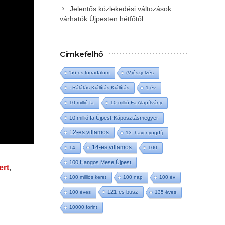
Jelentős közlekedési változások
várhatók Újpesten hétfőtől
Címkefelhő
'56-os forradalom
(V)észjelzés
- Rálátás Kiállítás Kiállítás
1 év
10 millió fa
10 millió Fa Alapítvány
10 millió fa Újpest-Káposztásmegyer
12-es villamos
13. havi nyugdíj
14-es villamos
14
100
100 Hangos Mese Újpest
ert
,
100 milliós keret
100 nap
100 év
121-es busz
100 éves
135 éves
10000 forint