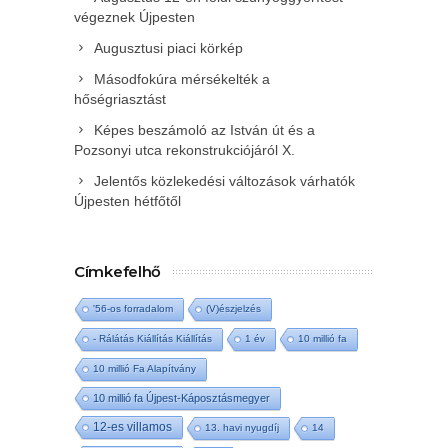
végeznek Újpesten
Augusztusi piaci körkép
Másodfokúra mérsékelték a
hőségriasztást
Képes beszámoló az István út és a
Pozsonyi utca rekonstrukciójáról X.
Jelentős közlekedési változások várhatók
Újpesten hétfőtől
Címkefelhő
'56-os forradalom
(V)észjelzés
- Rálátás Kiállítás Kiállítás
1 év
10 millió fa
10 millió Fa Alapítvány
10 millió fa Újpest-Káposztásmegyer
12-es villamos
13. havi nyugdíj
14