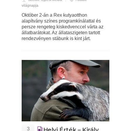
világnapja
Október 2-án a Rex kutyaotthon
alapítvány színes programkínálattal és
persze rengeteg kiskedvenccel várta az
állatbarátokat. Az állataszigeten tartott
rendezvényen stábunk is kint járt.
3
Helyi Érték – Király