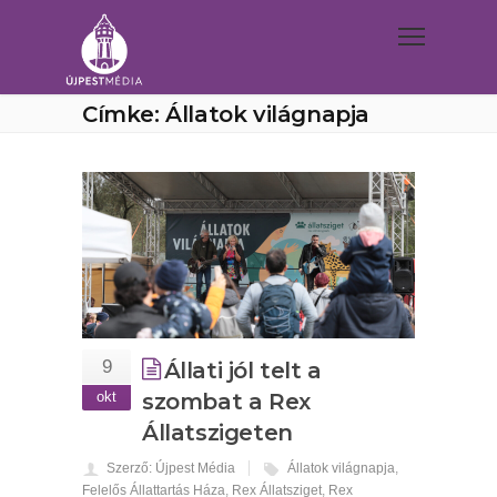
Címke: Állatok világnapja
9
Állati jól telt a
okt
szombat a Rex
Állatszigeten
Szerző: Újpest Média
Állatok világnapja
,
Felelős Állattartás Háza
,
Rex Állatsziget
,
Rex