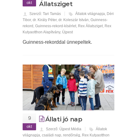
okt
Állatsziget
Szerző: Tari Tamás
Állatok világnapja
,
Déri
Tibor
,
dr. Király Péter
,
dr. Koleszár István
,
Guinness-
rekord
,
Guinness-rekord-kísérlet
,
Rex Állatsziget
,
Rex
Kutyaotthon Alapítvány
,
Újpest
Guinness-rekorddal ünnepeltek.
9
Állati jó nap
okt
Szerző: Újpest Média
Állatok
világnapja
,
családi nap
,
rendőrség
,
Rex Kutyaotthon