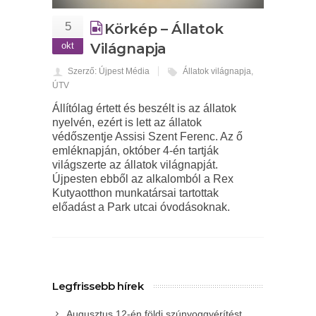
5
Körkép – Állatok
okt
Világnapja
Szerző: Újpest Média
Állatok világnapja
,
ÚTV
Állítólag értett és beszélt is az állatok
nyelvén, ezért is lett az állatok
védőszentje Assisi Szent Ferenc. Az ő
emléknapján, október 4-én tartják
világszerte az állatok világnapját.
Újpesten ebből az alkalomból a Rex
Kutyaotthon munkatársai tartottak
előadást a Park utcai óvodásoknak.
Legfrissebb hírek
Augusztus 12-én földi szúnyoggyérítést