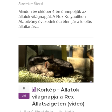
Alapítvány
,
Újpest
Minden év október 4-én ünnepeljük az
állatok világnapját. A Rex Kutyaotthon
Alapítvány évtizedek óta élen jár a felelős
állattartás...
5
Körkép – Állatok
okt
világnapja a Rex
Állatszigeten (videó)
Szerző: Újpest Média
Állatok