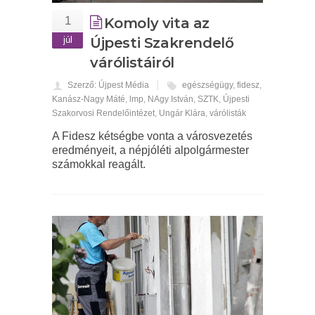
1
Komoly vita az
júl
Újpesti Szakrendelő
várólistáiról
Szerző: Újpest Média
egészségügy
,
fidesz
,
Kanász-Nagy Máté
,
lmp
,
NAgy István
,
SZTK
,
Újpesti
Szakorvosi Rendelőintézet
,
Ungár Klára
,
várólisták
A Fidesz kétségbe vonta a városvezetés
eredményeit, a népjóléti alpolgármester
számokkal reagált.