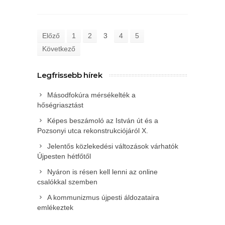
Előző
1
2
3
4
5
Következő
Legfrissebb hírek
Másodfokúra mérsékelték a
hőségriasztást
Képes beszámoló az István út és a
Pozsonyi utca rekonstrukciójáról X.
Jelentős közlekedési változások várhatók
Újpesten hétfőtől
Nyáron is résen kell lenni az online
csalókkal szemben
A kommunizmus újpesti áldozataira
emlékeztek