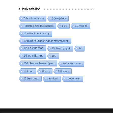
Címkefelhő
'56-os forradalom
(V)észjelzés
- Rálátás Kiállítás Kiállítás
1 év
10 millió fa
10 millió Fa Alapítvány
10 millió fa Újpest-Káposztásmegyer
12-es villamos
13. havi nyugdíj
14
14-es villamos
100
100 Hangos Mese Újpest
100 milliós keret
100 nap
100 év
100 éves
121-es busz
135 éves
10000 forint