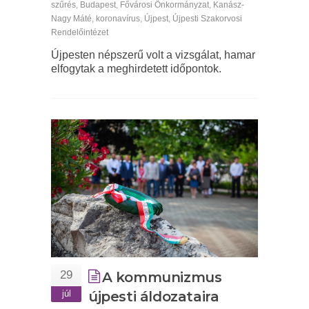
szűrés
,
Budapest
,
Fővárosi Önkormányzat
,
Kanász-
Nagy Máté
,
koronavírus
,
Újpest
,
Újpesti Szakorvosi
Rendelőintézet
Újpesten népszerű volt a vizsgálat, hamar
elfogytak a meghirdetett időpontok.
29
A kommunizmus
júl
újpesti áldozataira