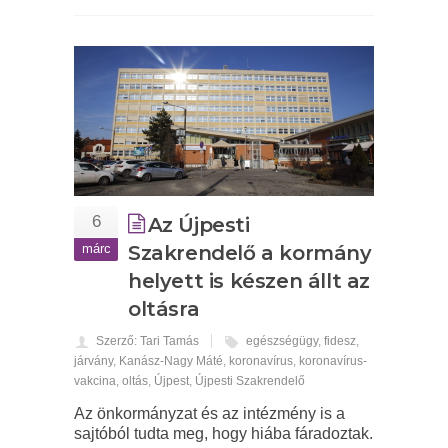
6
Az Újpesti
márc
Szakrendelő a kormány
helyett is készen állt az
oltásra
Szerző: Tari Tamás
egészségügy
,
fidesz
,
járvány
,
Kanász-Nagy Máté
,
koronavírus
,
koronavírus-
vakcina
,
oltás
,
Újpest
,
Újpesti Szakrendelő
Az önkormányzat és az intézmény is a
sajtóból tudta meg, hogy hiába fáradoztak.