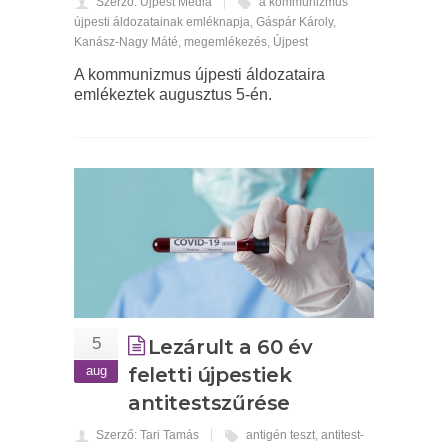
Szerző: Újpest Média
a kommunizmus
újpesti áldozatainak emléknapja
,
Gáspár Károly
,
Kanász-Nagy Máté
,
megemlékezés
,
Újpest
A kommunizmus újpesti áldozataira
emlékeztek augusztus 5-én.
5
Lezárult a 60 év
aug
feletti újpestiek
antitestszűrése
Szerző: Tari Tamás
antigén teszt
,
antitest-