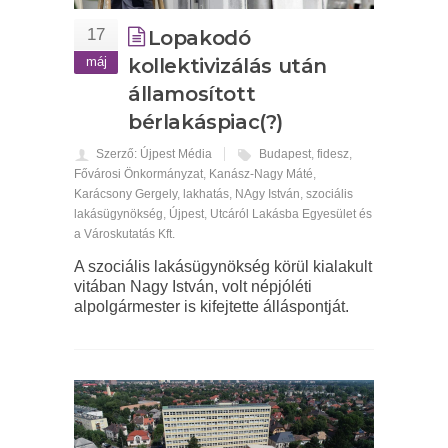
17
Lopakodó
máj
kollektivizálás után
államosított
bérlakáspiac(?)
Szerző: Újpest Média
Budapest
,
fidesz
,
Fővárosi Önkormányzat
,
Kanász-Nagy Máté
,
Karácsony Gergely
,
lakhatás
,
NAgy István
,
szociális
lakásügynökség
,
Újpest
,
Utcáról Lakásba Egyesület és
a Városkutatás Kft.
A szociális lakásügynökség körül kialakult
vitában Nagy István, volt népjóléti
alpolgármester is kifejtette álláspontját.