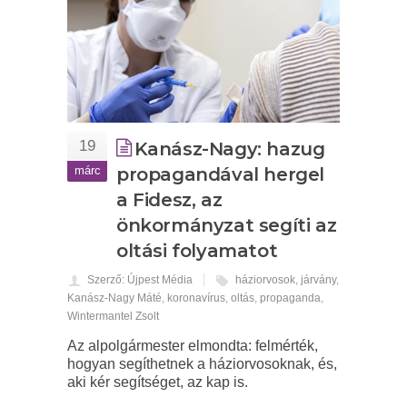
19
Kanász-Nagy: hazug
márc
propagandával hergel
a Fidesz, az
önkormányzat segíti az
oltási folyamatot
Szerző: Újpest Média
háziorvosok
,
járvány
,
Kanász-Nagy Máté
,
koronavírus
,
oltás
,
propaganda
,
Wintermantel Zsolt
Az alpolgármester elmondta: felmérték,
hogyan segíthetnek a háziorvosoknak, és,
aki kér segítséget, az kap is.