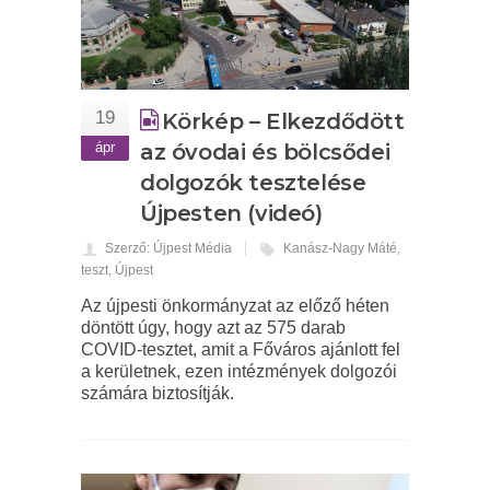
19
Körkép – Elkezdődött
ápr
az óvodai és bölcsődei
dolgozók tesztelése
Újpesten (videó)
Szerző: Újpest Média
Kanász-Nagy Máté
,
teszt
,
Újpest
Az újpesti önkormányzat az előző héten
döntött úgy, hogy azt az 575 darab
COVID-tesztet, amit a Főváros ajánlott fel
a kerületnek, ezen intézmények dolgozói
számára biztosítják.