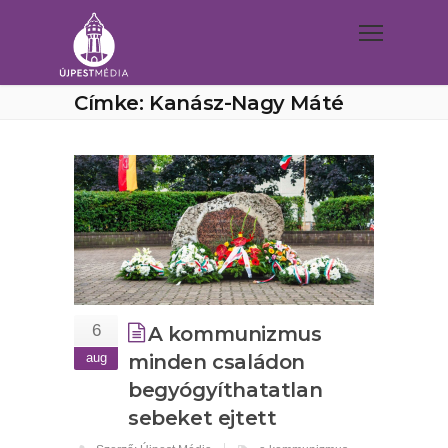
Címke: Kanász-Nagy Máté
6
A kommunizmus
aug
minden családon
begyógyíthatatlan
sebeket ejtett