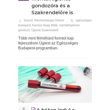
gondozóra és a
Szakrendelőre is
Szerző: Reichenberger Dániel
egészséges
budapest
,
Kanász-Nagy Máté
,
mentálhigiénés
gondozó
,
Újpesti Szakrendelő
Több mint félmilliárd forintot kap
fejlesztésre Újpest az Egészséges
Budapest-programban.
6
A héten indul a