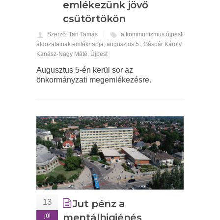
emlékezünk jövő
csütörtökön
Szerző: Tari Tamás
a kommunizmus újpesti
áldozatainak emléknapja
,
augusztus 5.
,
Gáspár Károly
,
Kanász-Nagy Máté
,
Újpest
Augusztus 5-én kerül sor az
önkormányzati megemlékezésre.
13
Jut pénz a
júl
mentálhigiénés