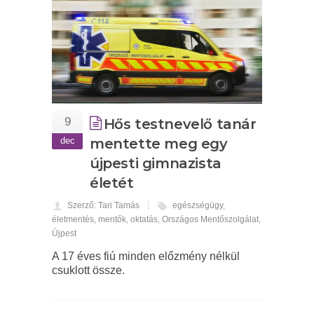
9
Hős testnevelő tanár
dec
mentette meg egy
újpesti gimnazista
életét
Szerző: Tari Tamás
egészségügy
,
életmentés
,
mentők
,
oktatás
,
Országos Mentőszolgálat
,
Újpest
A 17 éves fiú minden előzmény nélkül
csuklott össze.