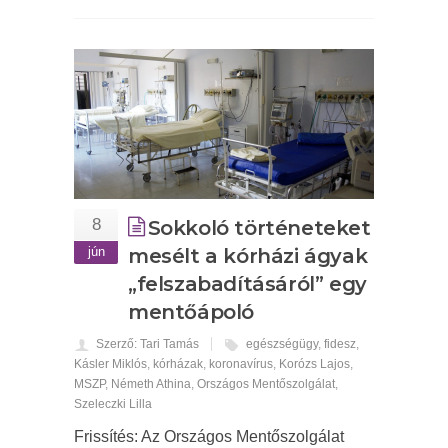
8
Sokkoló történeteket
jún
mesélt a kórházi ágyak
„felszabadításáról” egy
mentőápoló
Szerző: Tari Tamás
egészségügy
,
fidesz
,
Kásler Miklós
,
kórházak
,
koronavírus
,
Korózs Lajos
,
MSZP
,
Németh Athina
,
Országos Mentőszolgálat
,
Szeleczki Lilla
Frissítés: Az Országos Mentőszolgálat