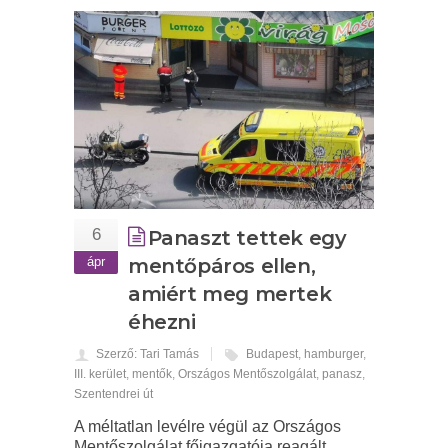
6
Panaszt tettek egy
ápr
mentőpáros ellen,
amiért meg mertek
éhezni
Szerző: Tari Tamás
Budapest
,
hamburger
,
III. kerület
,
mentők
,
Országos Mentőszolgálat
,
panasz
,
Szentendrei út
A méltatlan levélre végül az Országos
Mentőszolgálat főigazgatója reagált.