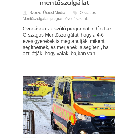
mentőszolgálat
Szerző: Újpest Média
Országos
Mentőszolgálat
,
program óvodásoknak
Óvodásoknak szóló programot indított az
Országos Mentőszolgálat, hogy a 4-6
éves gyerekek is megtanulják, miként
segíthetnek, és merjenek is segíteni, ha
azt látják, hogy valaki bajban van.