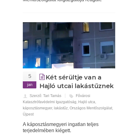
5
Két sérültje van a
jan
Hajló utcai lakástűznek
Szerző: Tari Tamás
Fővárosi
Katasztrófavédelmi Igazgatóság
,
Hajló utca
,
káposztásmegyer
,
lakástűz
,
Országos Mentőszolgálat
,
Újpest
A káposztásmegyeri ingatlan teljes
terjedelmében kiégett.