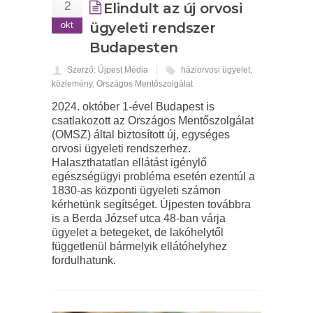
2
Elindult az új orvosi
okt
ügyeleti rendszer
Budapesten
Szerző: Újpest Média
háziorvosi ügyelet
,
közlemény
,
Országos Mentőszolgálat
2024. október 1-ével Budapest is
csatlakozott az Országos Mentőszolgálat
(OMSZ) által biztosított új, egységes
orvosi ügyeleti rendszerhez.
Halaszthatatlan ellátást igénylő
egészségügyi probléma esetén ezentúl a
1830-as központi ügyeleti számon
kérhetünk segítséget. Újpesten továbbra
is a Berda József utca 48-ban várja
ügyelet a betegeket, de lakóhelytől
függetlenül bármelyik ellátóhelyhez
fordulhatunk.