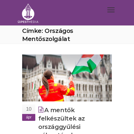
Címke: Országos
Mentőszolgálat
10
A mentők
ápr
felkészültek az
országgyűlési