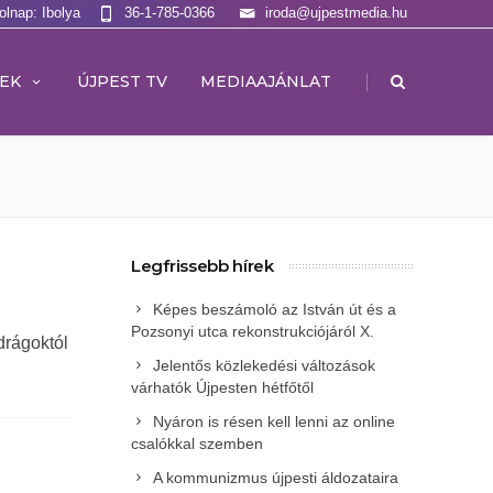
olnap: Ibolya
36-1-785-0366
iroda@ujpestmedia.hu
|
EK
ÚJPEST TV
MEDIAAJÁNLAT
Legfrissebb hírek
Képes beszámoló az István út és a
Pozsonyi utca rekonstrukciójáról X.
drágoktól
Jelentős közlekedési változások
várhatók Újpesten hétfőtől
Nyáron is résen kell lenni az online
csalókkal szemben
A kommunizmus újpesti áldozataira