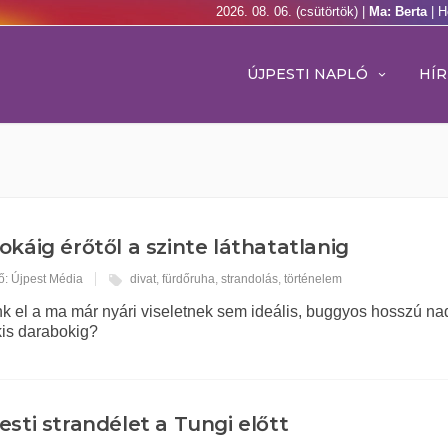
2026. 08. 06. (csütörtök) |
Ma: Berta
| H
ÚJPESTI NAPLÓ
HÍR
okáig érőtől a szinte láthatatlanig
ő: Újpest Média
divat
,
fürdőruha
,
strandolás
,
történelem
nk el a ma már nyári viseletnek sem ideális, buggyos hosszú na
 kis darabokig?
esti strandélet a Tungi előtt