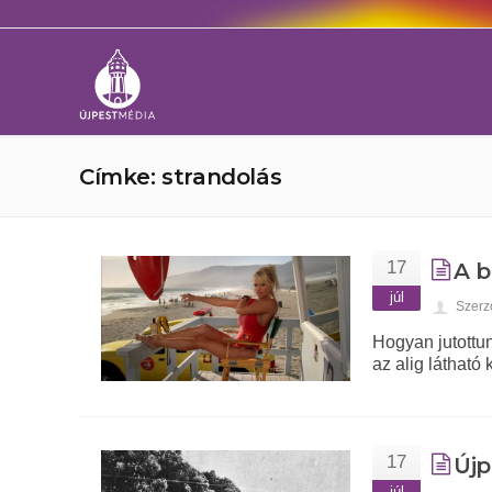
Címke: strandolás
17
A b
júl
Szerz
Hogyan jutottu
az alig látható
17
Újp
júl