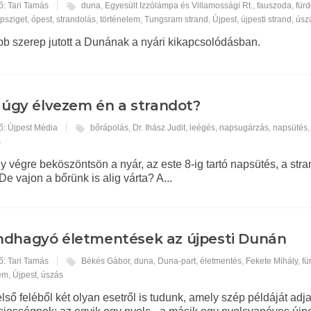
ő: Tari Tamás
duna
,
Egyesült Izzólámpa és Villamossági Rt.
,
fauszoda
,
für
psziget
,
ópest
,
strandolás
,
történelem
,
Tungsram strand
,
Újpest
,
újpesti strand
,
úsz
bb szerep jutott a Dunának a nyári kikapcsolódásban.
, úgy élvezem én a strandot?
ő: Újpest Média
bőrápolás
,
Dr. Ihász Judit
,
leégés
,
napsugárzás
,
napsütés
s
gy végre beköszöntsön a nyár, az este 8-ig tartó napsütés, a stra
e vajon a bőrünk is alig várta? A...
dhagyó életmentések az újpesti Dunán
ő: Tari Tamás
Békés Gábor
,
duna
,
Duna-part
,
életmentés
,
Fekete Mihály
,
fü
lem
,
Újpest
,
úszás
lső feléből két olyan esetről is tudunk, amely szép példáját adj