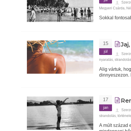
Szerz
Megyeri Csárda
,
Né
Sokkal fontosa
15
Jaj
júl
Szerz
nyaralás
,
strandolá
Alig vártuk, ho
dinnyeszezon. D
17
Ren
jan
Szerz
strandolás
,
történe
A múlt század e