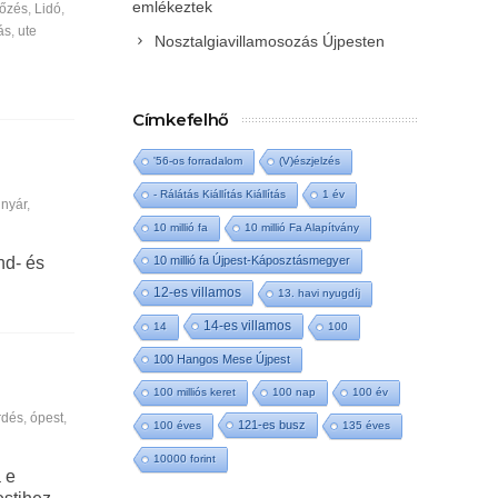
emlékeztek
dőzés
,
Lidó
,
ás
,
ute
Nosztalgiavillamosozás Újpesten
Címkefelhő
'56-os forradalom
(V)észjelzés
- Rálátás Kiállítás Kiállítás
1 év
,
nyár
,
10 millió fa
10 millió Fa Alapítvány
10 millió fa Újpest-Káposztásmegyer
nd- és
12-es villamos
13. havi nyugdíj
14-es villamos
14
100
100 Hangos Mese Újpest
100 milliós keret
100 nap
100 év
rdés
,
ópest
,
121-es busz
100 éves
135 éves
10000 forint
a e