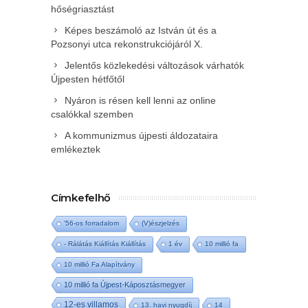
hőségriasztást
Képes beszámoló az István út és a
Pozsonyi utca rekonstrukciójáról X.
Jelentős közlekedési változások várhatók
Újpesten hétfőtől
Nyáron is résen kell lenni az online
csalókkal szemben
A kommunizmus újpesti áldozataira
emlékeztek
Címkefelhő
'56-os forradalom
(V)észjelzés
- Rálátás Kiállítás Kiállítás
1 év
10 millió fa
10 millió Fa Alapítvány
10 millió fa Újpest-Káposztásmegyer
12-es villamos
13. havi nyugdíj
14