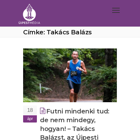
Címke: Takács Balázs
18
Futni mindenki tud:
ápr
de nem mindegy,
hogyan! – Takács
Balázst, az Újpesti