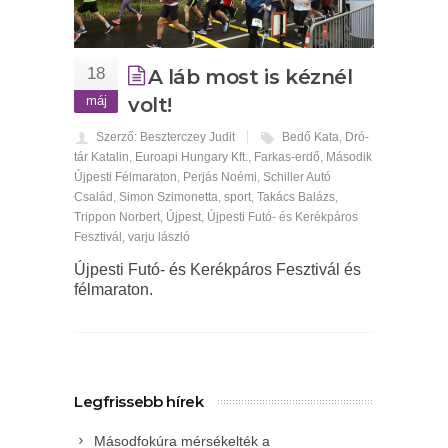
18
A láb most is kéznél
máj
volt!
Szerző: Beszterczey Judit
Bedő Kata
,
Dró­
tár Katalin
,
Euroapi Hungary Kft.
,
Farkas-erdő
,
Második
Újpesti Félmaraton
,
Perjás Noémi
,
Schiller Autó
Család
,
Simon Szimonetta
,
sport
,
Takács Balázs
,
Trippon Norbert
,
Újpest
,
Újpesti Futó- és Kerékpáros
Fesztivál
,
varju lászló
Újpesti Futó- és Kerékpáros Fesztivál és
félmaraton.
Legfrissebb hírek
Másodfokúra mérsékelték a