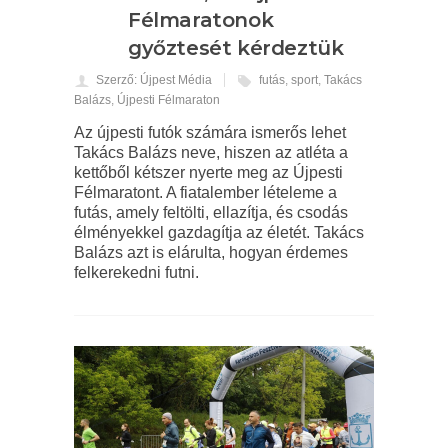
Félmaratonok
győztesét kérdeztük
Szerző: Újpest Média
futás
,
sport
,
Takács
Balázs
,
Újpesti Félmaraton
Az újpesti futók számára ismerős lehet
Takács Balázs neve, hiszen az atléta a
kettőből kétszer nyerte meg az Újpesti
Félmaratont. A fiatalember lételeme a
futás, amely feltölti, ellazítja, és csodás
élményekkel gazdagítja az életét. Takács
Balázs azt is elárulta, hogyan érdemes
felkerekedni futni.