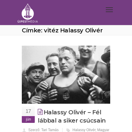
Címke: vitéz Halassy Olivér
17
Halassy Olivér – Fél
jún
lábbal a siker csúcsain
Szerző: Tari Tamás
Halassy Olivér
,
Magyar