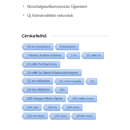
Nosztalgiavillamosozás Újpesten
Új hőmérsékleti rekordok
Címkefelhő
'56-os forradalom
(V)észjelzés
- Rálátás Kiállítás Kiállítás
1 év
10 millió fa
10 millió Fa Alapítvány
10 millió fa Újpest-Káposztásmegyer
12-es villamos
13. havi nyugdíj
14
14-es villamos
100
100 Hangos Mese Újpest
100 milliós keret
100 nap
100 év
100 éves
121-es busz
135 éves
10000 forint