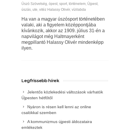
Úszó Szövetség
,
ópest
,
sport
,
történelem
,
Újpest
,
úszás
,
ute
,
vitéz Halassy Olivér
,
vízilabda
Ha van a magyar úszósport történetében
valaki, aki a figyelem középpontjába
kívánkozik, akkor az 1909. július 31-én a
napvilágot még Haltmayerként
megpillantó Halassy Olivér mindenképp
ilyen.
Legfrissebb hírek
Jelentős közlekedési változások várhatók
Újpesten hétfőtől
Nyáron is résen kell lenni az online
csalókkal szemben
A kommunizmus újpesti áldozataira
emlékeztek