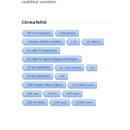
csalókkal szemben
Címkefelhő
'56-os forradalom
(V)észjelzés
- Rálátás Kiállítás Kiállítás
1 év
10 millió fa
10 millió Fa Alapítvány
10 millió fa Újpest-Káposztásmegyer
12-es villamos
13. havi nyugdíj
14
14-es villamos
100
100 Hangos Mese Újpest
100 milliós keret
100 nap
100 év
100 éves
121-es busz
135 éves
10000 forint