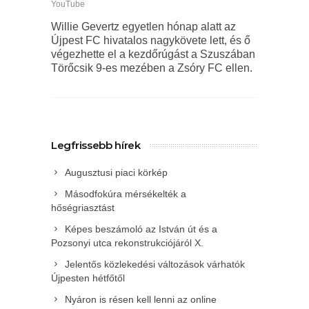
YouTube
Willie Gevertz egyetlen hónap alatt az
Újpest FC hivatalos nagykövete lett, és ő
végezhette el a kezdőrúgást a Szuszában
Törőcsik 9-es mezében a Zsóry FC ellen.
Legfrissebb hírek
Augusztusi piaci körkép
Másodfokúra mérsékelték a
hőségriasztást
Képes beszámoló az István út és a
Pozsonyi utca rekonstrukciójáról X.
Jelentős közlekedési változások várhatók
Újpesten hétfőtől
Nyáron is résen kell lenni az online