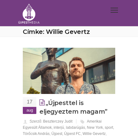
Címke: Willie Gevertz
17
„Újpesttel is
aug
eljegyeztem magam”
Szerző: Beszterczey Judit
Amerikai
Egyesült Államok
,
interjú
,
labdarúgás
,
New York
,
sport
,
Törőcsik András
,
Újpest
,
Újpest FC
,
Willie Gevertz
,