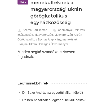
márc
menekülteknek a
magyarországi ukrán
görögkatolikus
egyházközösség
Szerző: Tari Tamás
adományok
,
felhívás
,
jótékonyság
,
Magyarország
,
Magyarországi Ukrán
Görögkatolikus Egyház Alapítvány
,
menekültek
,
Ukrajna
,
Ukrán Országos Önkormányzat
Minden segítő szándékot szívesen
fogadnak.
Legfrissebb hírek
Dr. Baka András az egyedüli államfőjelölt
Délben bezárnak a légkondi nélküli posták