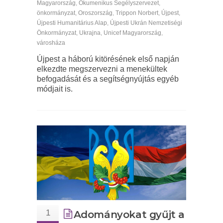
Magyarország
,
Ökumenikus Segélyszervezet
,
önkormányzat
,
Oroszország
,
Trippon Norbert
,
Újpest
,
Újpesti Humanitárius Alap
,
Újpesti Ukrán Nemzetiségi
Önkormányzat
,
Ukrajna
,
Unicef Magyarország
,
városháza
Újpest a háború kitörésének első napján
elkezdte megszervezni a menekültek
befogadását és a segítségnyújtás egyéb
módjait is.
1
Adományokat gyűjt a