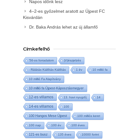
Napos időnk lesz
4–2-es győzelmet aratott az Újpest FC
Kisvárdán
Dr. Baka András lehet az új államfő
Címkefelhő
'56-os forradalom
(V)észjelzés
- Rálátás Kiállítás Kiállítás
1 év
10 millió fa
10 millió Fa Alapítvány
10 millió fa Újpest-Káposztásmegyer
12-es villamos
13. havi nyugdíj
14
14-es villamos
100
100 Hangos Mese Újpest
100 milliós keret
100 nap
100 év
100 éves
121-es busz
135 éves
10000 forint