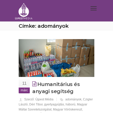
Címke: adományok
11
Humanitárius és
márc
anyagi segítség
Szerző: Újpest Média
adományok
,
Czigler
László
,
Déri Tibor
,
gyertyagyújtás
,
háború
,
Magyar
Máltai Szeretetszolgálat
,
Magyar Vöröskereszt
,