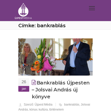
Címke: bankrablás
26
Bankrablás Újpesten
jan
– Jolsvai András új
könyve
Szerző: Újpest Média
bankrablás
,
Jolsvai
András
,
könyv
,
kultúra
,
történelem