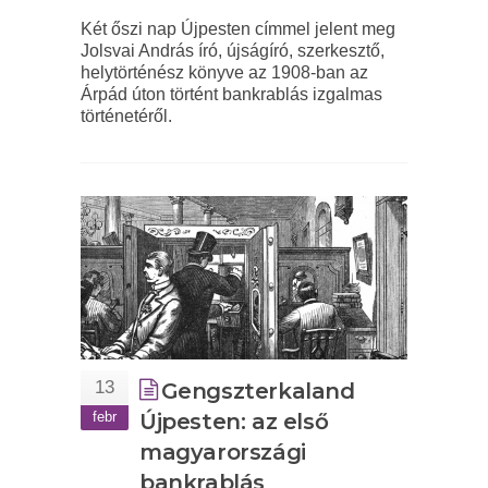
Két őszi nap Újpesten címmel jelent meg
Jolsvai András író, újságíró, szerkesztő,
helytörténész könyve az 1908-ban az
Árpád úton történt bankrablás izgalmas
történetéről.
13
Gengszterkaland
febr
Újpesten: az első
magyarországi
bankrablás