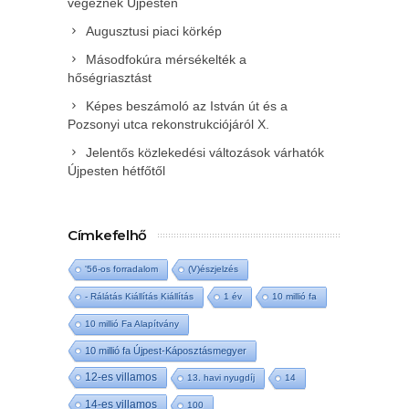
végeznek Újpesten
Augusztusi piaci körkép
Másodfokúra mérsékelték a
hőségriasztást
Képes beszámoló az István út és a
Pozsonyi utca rekonstrukciójáról X.
Jelentős közlekedési változások várhatók
Újpesten hétfőtől
Címkefelhő
'56-os forradalom
(V)észjelzés
- Rálátás Kiállítás Kiállítás
1 év
10 millió fa
10 millió Fa Alapítvány
10 millió fa Újpest-Káposztásmegyer
12-es villamos
13. havi nyugdíj
14
14-es villamos
100