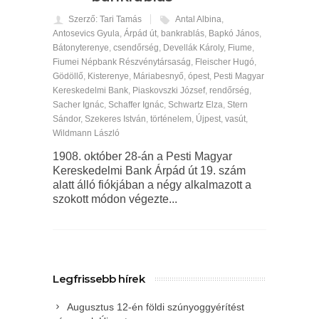
Szerző: Tari Tamás
Antal Albina
,
Antosevics Gyula
,
Árpád út
,
bankrablás
,
Bapkó János
,
Bátonyterenye
,
csendőrség
,
Devellák Károly
,
Fiume
,
Fiumei Népbank Részvénytársaság
,
Fleischer Hugó
,
Gödöllő
,
Kisterenye
,
Máriabesnyő
,
ópest
,
Pesti Magyar
Kereskedelmi Bank
,
Piaskovszki József
,
rendőrség
,
Sacher Ignác
,
Schaffer Ignác
,
Schwartz Elza
,
Stern
Sándor
,
Szekeres István
,
történelem
,
Újpest
,
vasút
,
Wildmann László
1908. október 28-án a Pesti Magyar
Kereskedelmi Bank Árpád út 19. szám
alatt álló fiókjában a négy alkalmazott a
szokott módon végezte...
Legfrissebb hírek
Augusztus 12-én földi szúnyoggyérítést