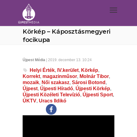
Körkép – Káposztásmegyeri
focikupa
Újpest Média
| 2019. december 13. 10:24
Helyi Érték
,
IV.kerület
,
Körkép
,
Korrekt
,
magazinműsor
,
Molnár Tibor
,
mozaik
,
Női szakasz
,
Sárosi Botond
,
Újpest
,
Újpesti Híradó
,
Újpesti Körkép
,
Újpesti Közéleti Televízió
,
Újpesti Sport
,
ÚKTV
,
Uracs Ildikó