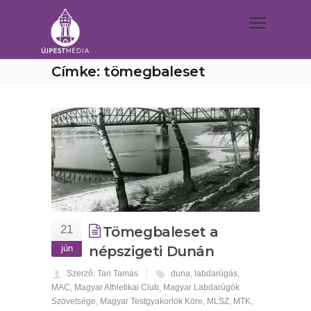
Címke: tömegbaleset
21
Tömegbaleset a
jún
népszigeti Dunán
Szerző: Tari Tamás
duna
,
labdarúgás
,
MAC
,
Magyar Athletikai Club
,
Magyar Labdarúgók
Szövetsége
,
Magyar Testgyakorlók Köre
,
MLSZ
,
MTK
,