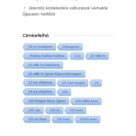
Jelentős közlekedési változások várhatók
Újpesten hétfőtől
Címkefelhő
'56-os forradalom
(V)észjelzés
- Rálátás Kiállítás Kiállítás
1 év
10 millió fa
10 millió Fa Alapítvány
10 millió fa Újpest-Káposztásmegyer
12-es villamos
13. havi nyugdíj
14
14-es villamos
100
100 Hangos Mese Újpest
100 milliós keret
100 nap
100 év
100 éves
121-es busz
135 éves
10000 forint