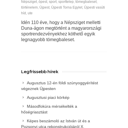
Népsziget
,
ópest
,
sport
,
sporttelep
,
tömegbaleset
,
történelem
,
Újpest
,
Újpesti Torna Egylet
,
Újpesti vasúti
híd
,
ute
Idén 110 éve, hogy a Népsziget melletti
Duna-ágon megtörtént a magyarországi
sportrendezvényekhez köthető egyik
legnagyobb tömegbaleset.
Legfrissebb hírek
Augusztus 12-én földi szúnyoggyérítést
végeznek Újpesten
Augusztusi piaci körkép
Másodfokúra mérsékelték a
hőségriasztást
Képes beszámoló az István út és a
Pozsonyi utca rekonstrukciójáról X.