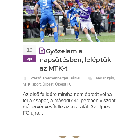
10
Győzelem a
ápr
napsütésben, leléptük
az MTK-t
Szerző: Reichenberger Dániel
labdarúgás
,
MTK
,
sport
,
Újpest
,
Újpest FC
Az első félidőre mintha nem ébredt volna
fel a csapat, a második 45 percben viszont
már érvényesítette az akaratát. Az Újpest
FC újra...