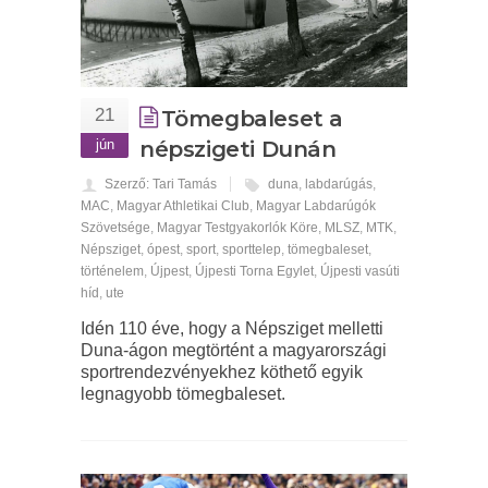
21
Tömegbaleset a
jún
népszigeti Dunán
Szerző: Tari Tamás
duna
,
labdarúgás
,
MAC
,
Magyar Athletikai Club
,
Magyar Labdarúgók
Szövetsége
,
Magyar Testgyakorlók Köre
,
MLSZ
,
MTK
,
Népsziget
,
ópest
,
sport
,
sporttelep
,
tömegbaleset
,
történelem
,
Újpest
,
Újpesti Torna Egylet
,
Újpesti vasúti
híd
,
ute
Idén 110 éve, hogy a Népsziget melletti
Duna-ágon megtörtént a magyarországi
sportrendezvényekhez köthető egyik
legnagyobb tömegbaleset.