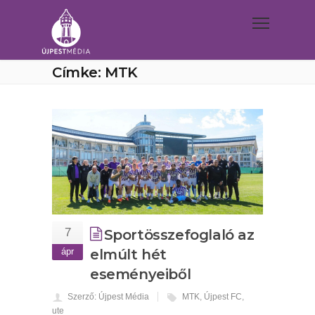
Címke: MTK
7
Sportösszefoglaló az
ápr
elmúlt hét
eseményeiből
Szerző: Újpest Média
MTK
,
Újpest FC
,
ute