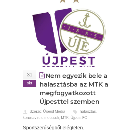
31
Nem egyezik bele a
okt
halasztásba az MTK a
megfogyatkozott
Újpesttel szemben
Szerző: Újpest Média
halasztás
,
koronavírus
,
meccsek
,
MTK
,
Újpest FC
Sportszerűségből elégtelen.