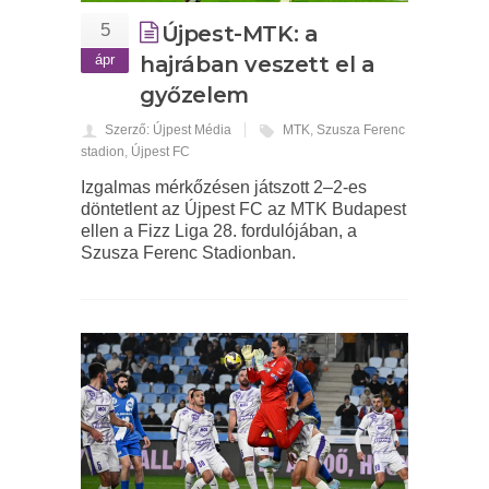
5
Újpest-MTK: a
ápr
hajrában veszett el a
győzelem
Szerző: Újpest Média
MTK
,
Szusza Ferenc
stadion
,
Újpest FC
Izgalmas mérkőzésen játszott 2–2-es
döntetlent az Újpest FC az MTK Budapest
ellen a Fizz Liga 28. fordulójában, a
Szusza Ferenc Stadionban.