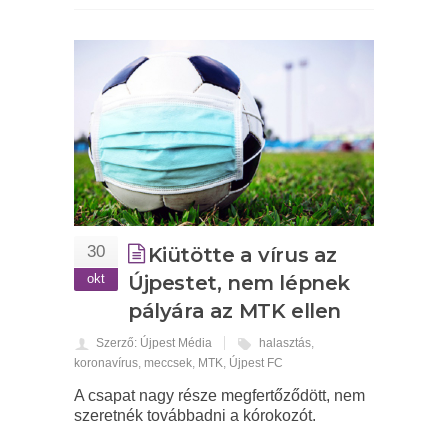
30
Kiütötte a vírus az
okt
Újpestet, nem lépnek
pályára az MTK ellen
Szerző: Újpest Média
halasztás
,
koronavírus
,
meccsek
,
MTK
,
Újpest FC
A csapat nagy része megfertőződött, nem
szeretnék továbbadni a kórokozót.