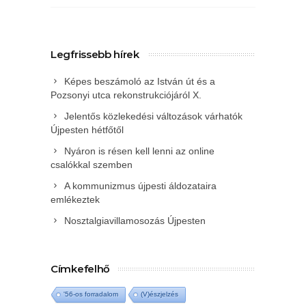
Legfrissebb hírek
Képes beszámoló az István út és a
Pozsonyi utca rekonstrukciójáról X.
Jelentős közlekedési változások várhatók
Újpesten hétfőtől
Nyáron is résen kell lenni az online
csalókkal szemben
A kommunizmus újpesti áldozataira
emlékeztek
Nosztalgiavillamosozás Újpesten
Címkefelhő
'56-os forradalom
(V)észjelzés