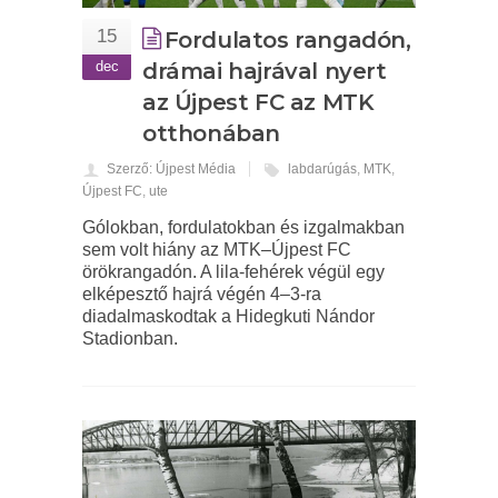
15
Fordulatos rangadón,
dec
drámai hajrával nyert
az Újpest FC az MTK
otthonában
Szerző: Újpest Média
labdarúgás
,
MTK
,
Újpest FC
,
ute
Gólokban, fordulatokban és izgalmakban
sem volt hiány az MTK–Újpest FC
örökrangadón. A lila-fehérek végül egy
elképesztő hajrá végén 4–3-ra
diadalmaskodtak a Hidegkuti Nándor
Stadionban.