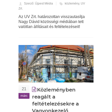
Szerző: Újpest Média
közlemény
,
UV
Zrt.
Az UV Zrt. határozottan visszautasítja
Nagy Dávid közösségi médiában tett
valótlan állításait és feltételezéseit!
21
Közleményben
márc
reagált a
feltételezésekre a
Vagyonkezelő