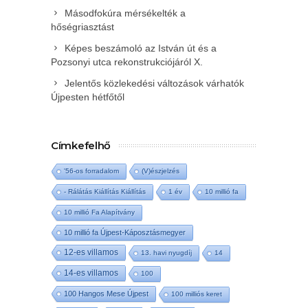
Másodfokúra mérsékelték a
hőségriasztást
Képes beszámoló az István út és a
Pozsonyi utca rekonstrukciójáról X.
Jelentős közlekedési változások várhatók
Újpesten hétfőtől
Címkefelhő
'56-os forradalom
(V)észjelzés
- Rálátás Kiállítás Kiállítás
1 év
10 millió fa
10 millió Fa Alapítvány
10 millió fa Újpest-Káposztásmegyer
12-es villamos
13. havi nyugdíj
14
14-es villamos
100
100 Hangos Mese Újpest
100 milliós keret