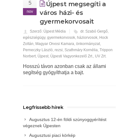
5
Újpest megsegíti a
nov
város házi- és
gyermekorvosait
Szerző: Újpest Média
dr. Szabó Gergő
,
egészségügy
,
gyermekorvosok
,
háziorvosok
,
Hock
Zoltán
,
Magyar Orvosi Kamara
,
önkormányzat
,
Perneczky László
,
rezsi
,
Szathmáry Kornélia
,
Trippon
Norbert
,
Újpest
,
Újpesti Vagyonkezelő Zrt.
,
UV Zrt.
Hosszú távon azonban csak az állami
segítség gyógyíthatja a bajt.
Legfrissebb hírek
Augusztus 12-én földi szúnyoggyérítést
végeznek Újpesten
Augusztusi piaci körkép