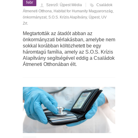
febr
Szerző: Újpest Média
Családok
Átmeneti Otthona
,
Habitat for Humanity Magyarország
,
önkormányzat
,
S.O.S. Krízis Alapítvány
,
Újpest
,
UV
Zrt.
Megtartották az átadót abban az
önkormányzati bérlakásban, amelybe nem
sokkal korábban költözhetett be egy
háromtagú família, amely az S.O.S. Krízis
Alapítvány segítségével eddig a Családok
Átmeneti Otthonában élt.