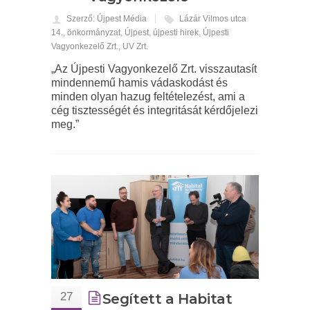
Szerző: Újpest Média
Lázár Vilmos utca
14.
,
önkormányzat
,
Újpest
,
újpesti hirek
,
Újpesti
Vagyonkezelő Zrt.
,
UV Zrt.
„Az Újpesti Vagyonkezelő Zrt. visszautasít
mindennemű hamis vádaskodást és
minden olyan hazug feltételezést, ami a
cég tisztességét és integritását kérdőjelezi
meg.”
27
Segített a Habitat