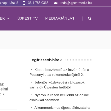
olnap: László
36-1-785-0366
iroda@ujpestmedia.hu
|
EK
ÚJPEST TV
MEDIAAJÁNLAT
Legfrissebb hírek
Képes beszámoló az István út és a
Pozsonyi utca rekonstrukciójáról X.
Jelentős közlekedési változások
 az
várhatók Újpesten hétfőtől
delmi
dik
Nyáron is résen kell lenni az online
csalókkal szemben
A kommunizmus újpesti áldozataira