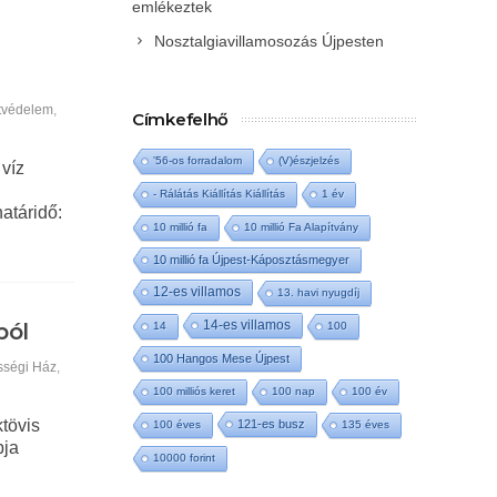
emlékeztek
Nosztalgiavillamosozás Újpesten
tvédelem
,
Címkefelhő
'56-os forradalom
(V)észjelzés
 víz
- Rálátás Kiállítás Kiállítás
1 év
atáridő:
10 millió fa
10 millió Fa Alapítvány
10 millió fa Újpest-Káposztásmegyer
12-es villamos
13. havi nyugdíj
14-es villamos
ból
14
100
100 Hangos Mese Újpest
sségi Ház
,
100 milliós keret
100 nap
100 év
tövis
121-es busz
100 éves
135 éves
pja
10000 forint