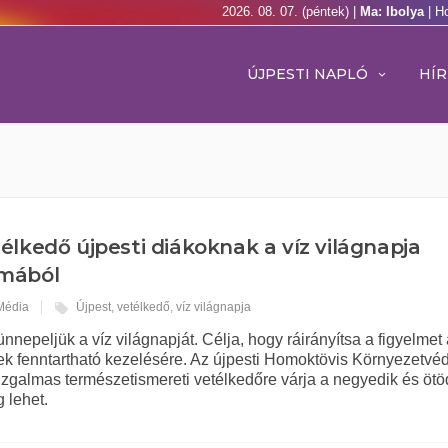
2026. 08. 07. (péntek) |
Ma: Ibolya
| H
ÚJPESTI NAPLÓ
HÍR
élkedő újpesti diákoknak a víz világnapja
lmából
 Média
Újpest
,
vetélkedő
,
víz világnapja
nnepeljük a víz világnapját. Célja, hogy ráirányítsa a figyelmet
ek fenntartható kezelésére. Az újpesti Homoktövis Környezetvé
izgalmas természetismereti vetélkedőre várja a negyedik és ötö
 lehet.