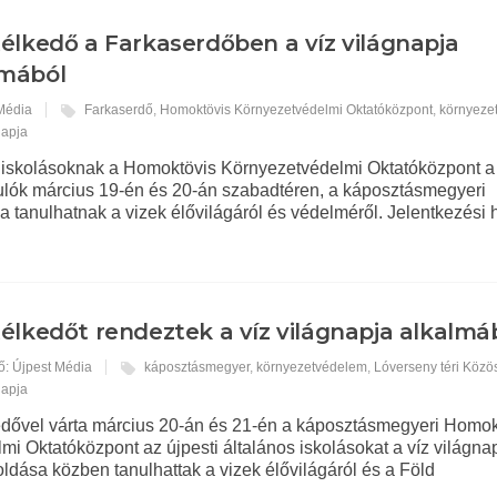
élkedő a Farkaserdőben a víz világnapja
lmából
 Média
Farkaserdő
,
Homoktövis Környezetvédelmi Oktatóközpont
,
környeze
napja
os iskolásoknak a Homoktövis Környezetvédelmi Oktatóközpont a
anulók március 19-én és 20-án szabadtéren, a káposztásmegyeri
 tanulhatnak a vizek élővilágáról és védelméről. Jelentkezési h
élkedőt rendeztek a víz világnapja alkalmá
ő: Újpest Média
káposztásmegyer
,
környezetvédelem
,
Lóverseny téri Közö
napja
edővel várta március 20-án és 21-én a káposztásmegyeri Homok
i Oktatóközpont az újpesti általános iskolásokat a víz világna
oldása közben tanulhattak a vizek élővilágáról és a Föld