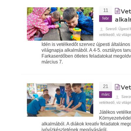
11
Vet
febr
alka
Szerző: Újpest
vetélkedő
,
víz világ
Idén is vetélkedőt szervez újpesti általán
világnapja alkalmából. A 4-5. osztályos t
Farkaserdőben ötletes feladatokat megoldva
március 7.
21
Vet
márc
Szerz
vetélkedő
,
víz világ
Játékos vetélk
Környezetvédelm
alkalmából. A diákok kreatív feladatok meg
ivóvízkészletének megóvásáról.