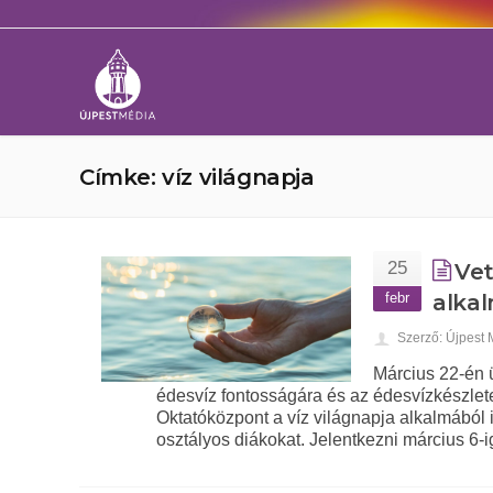
Címke: víz világnapja
25
Vet
febr
alka
Szerző: Újpest
Március 22-én ü
édesvíz fontosságára és az édesvízkészlet
Oktatóközpont a víz világnapja alkalmából 
osztályos diákokat. Jelentkezni március 6-ig