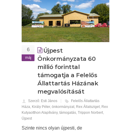
6
Újpest
máj
Önkormányzata 60
millió forinttal
támogatja a Felelős
Állattartás Házának
megvalósítását
Szerző: Esti János
Felelős Állattartás
Háza
,
Király Péter
,
önkormányzat
,
Rex Állatsziget
,
Rex
Kutyaotthon Alapítvány
,
támogatás
,
Trippon Norbert
,
Újpest
Szinte nincs olyan újpesti, de