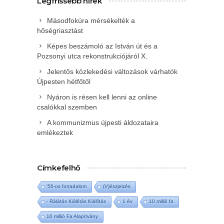
Legfrissebb hírek
Másodfokúra mérsékelték a
hőségriasztást
Képes beszámoló az István út és a
Pozsonyi utca rekonstrukciójáról X.
Jelentős közlekedési változások várhatók
Újpesten hétfőtől
Nyáron is résen kell lenni az online
csalókkal szemben
A kommunizmus újpesti áldozataira
emlékeztek
Címkefelhő
'56-os forradalom
(V)észjelzés
- Rálátás Kiállítás Kiállítás
1 év
10 millió fa
10 millió Fa Alapítvány