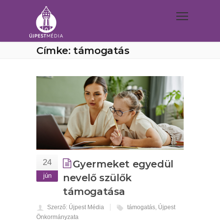
Címke: támogatás
24
Gyermeket egyedül
jún
nevelő szülők
támogatása
Szerző: Újpest Média
támogatás
,
Újpest
Önkormányzata