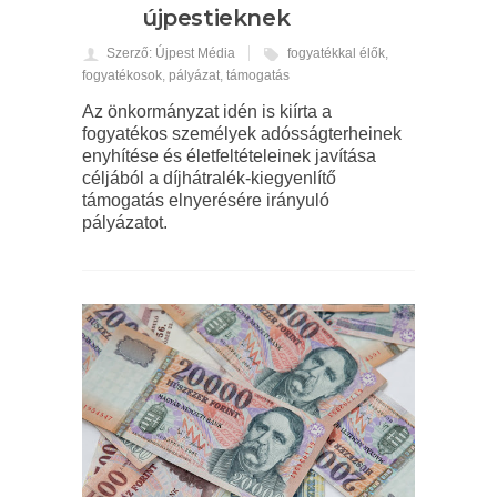
újpestieknek
Szerző: Újpest Média
fogyatékkal élők
,
fogyatékosok
,
pályázat
,
támogatás
Az önkormányzat idén is kiírta a
fogyatékos személyek adósságterheinek
enyhítése és életfeltételeinek javítása
céljából a díjhátralék-kiegyenlítő
támogatás elnyerésére irányuló
pályázatot.