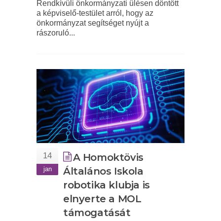
Rendkívüli önkormányzati ülésen döntött
a képviselő-testület arról, hogy az
önkormányzat segítséget nyújt a
rászoruló...
14
A Homoktövis
jan
Általános Iskola
robotika klubja is
elnyerte a MOL
támogatását