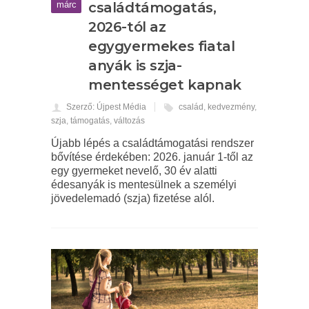
márc
családtámogatás,
2026-tól az
egygyermekes fiatal
anyák is szja-
mentességet kapnak
Szerző: Újpest Média
család
,
kedvezmény
,
szja
,
támogatás
,
változás
Újabb lépés a családtámogatási rendszer
bővítése érdekében: 2026. január 1-től az
egy gyermeket nevelő, 30 év alatti
édesanyák is mentesülnek a személyi
jövedelemadó (szja) fizetése alól.