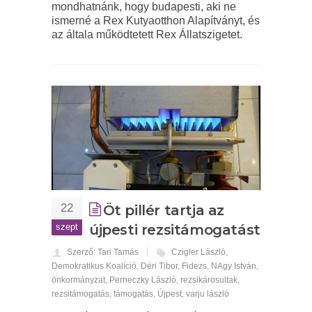
mondhatnánk, hogy budapesti, aki ne
ismerné a Rex Kutyaotthon Alapítványt, és
az általa működtetett Rex Állatszigetet.
22
Öt pillér tartja az
szept
újpesti rezsitámogatást
Szerző: Tari Tamás
Czigler László
,
Demokratikus Koalíció
,
Déri Tibor
,
Fidezs
,
NAgy István
,
önkormányzat
,
Perneczky László
,
rezsikárosultak
,
rezsitámogatás
,
támogatás
,
Újpest
,
varju lászló