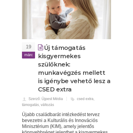
19
Új támogatás
márc
kisgyermekes
szülőknek:
munkavégzés mellett
is igénybe vehető lesz a
CSED extra
Szerző: Újpest Média
csed extra
,
támogatás
,
változás
Újabb családbarát intézkedést tervez
bevezetni a Kulturális és Innovációs
Minisztérium (KIM), amely jelentős
könnyebbséget jelenthet a kisgyermekes