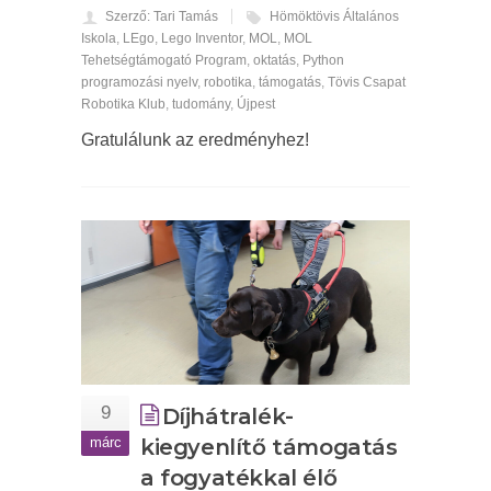
Szerző: Tari Tamás
Hömöktövis Általános
Iskola
,
LEgo
,
Lego Inventor
,
MOL
,
MOL
Tehetségtámogató Program
,
oktatás
,
Python
programozási nyelv
,
robotika
,
támogatás
,
Tövis Csapat
Robotika Klub
,
tudomány
,
Újpest
Gratulálunk az eredményhez!
9
Díjhátralék-
márc
kiegyenlítő támogatás
a fogyatékkal élő