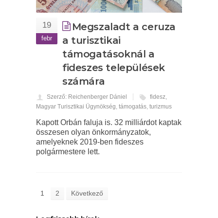
19
Megszaladt a ceruza
febr
a turisztikai
támogatásoknál a
fideszes települések
számára
Szerző: Reichenberger Dániel
fidesz
,
Magyar Turisztikai Ügynökség
,
támogatás
,
turizmus
Kapott Orbán faluja is. 32 milliárdot kaptak
összesen olyan önkormányzatok,
amelyeknek 2019-ben fideszes
polgármestere lett.
1
2
Következő