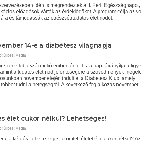
 szervezésében idén is megrendezték a II. Férfi Egészségnapot
ációs előadások várták az érdeklődőket. A program célja az vo
ágára és támogassák az egészségtudatos életmódot.
ember 14-e a diabétesz világnapja
ő: Újpest Média
ágszerte több százmillió embert érint. Ez a nap ráirányítja a figy
lamint a tudatos életmód jelentőségére a szövődmények megel
osunkban november elején indult el a Diabétesz Klub, amely
 többet tudni a betegségről. A következő foglalkozás november
s élet cukor nélkül? Lehetséges!
ő: Újpest Média
ül a kérdés: lehet-e teljes, örömteli életet élni cukor nélkül? Az