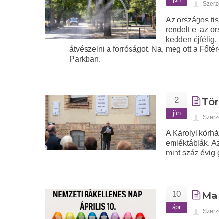
Szerz
Az országos ti
rendelt el az o
kedden éjfélig.
átvészelni a forróságot. Na, meg ott a Főté
Parkban.
2
Tör
jún
Szerz
A Károlyi kórhá
emléktáblák. Az
mint száz évig 
10
Ma 
ápr
Szerz