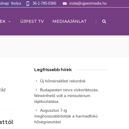
olnap: Ibolya
36-1-785-0366
iroda@ujpestmedia.hu
|
EK
ÚJPEST TV
MEDIAAJÁNLAT
Legfrissebb hírek
Új hőmérsékleti rekordok
záz
Budapesten nincs vízkorlátozás,
félreérthető volt a minisztérium
tájékoztatása
Augusztus 7-ig
meghosszabbították a harmadfokú
attól
hőségriasztást