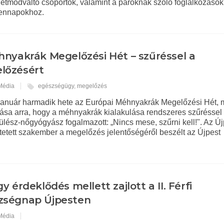
 életmódváltó csoportok, valamint a pároknak szóló foglalkozáso
dennapokhoz.
nyakrák Megelőzési Hét – szűréssel a
lőzésért
 Média
egészségügy
,
megelőzés
anuár harmadik hete az Európai Méhnyakrák Megelőzési Hét, 
vása arra, hogy a méhnyakrák kialakulása rendszeres szűréssel
ész-nőgyógyász fogalmazott: „Nincs mese, szűrni kell!". Az Új
üntetett szakember a megelőzés jelentőségéről beszélt az Újpest
y érdeklődés mellett zajlott a II. Férfi
zségnap Újpesten
 Média