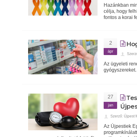
Hazánkban mind
célja, hogy fel
fontos a korai 
2
Hog
ápr
Szerz
Az ügyeleti re
gyógyszereket.
27
Tes
jan
Újpes
Szerző: Újpest
Az Újpestiek E
programkínálat