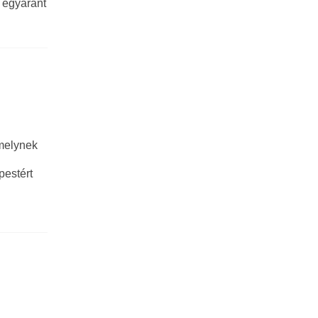
k egyaránt
melynek
pestért