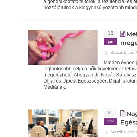
a gondolkodtató fejtörők, a reziliencia- és
hozzájárulnak a kiegyensúlyozottabb min
16
Méh
jan
mege
Szerző: Újpest
Minden évben j
legfontosabb célja a nők figyelmének felhí
megelőzhető. Ahogyan dr. Novák Károly szül
Díjjal és Újpest Egészségéért Díjjal is kit
Médiának.
21
Nag
nov
Egés
Szerző: Újpest