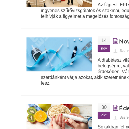
Az Újpesti EFI
ingyenes szűrővizsgálatok és szakmai, eduk
felhívják a figyelmet a megelőzés fontoss
14
Nov
nov
Szerz
A diabétesz vil
betegségre, va
érdekében. Vár
szerdánként várja azokat, akik szeretnének
lesz.
30
Éde
okt
Szerz
Sokakban felmer