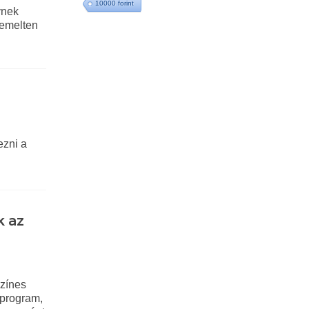
10000 forint
ynek
iemelten
ezni a
k az
színes
dprogram,