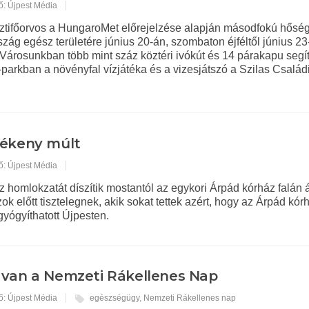
ő: Újpest Média
sztifőorvos a HungaroMet előrejelzése alapján másodfokú hőség
rszág egész területére június 20-án, szombaton éjféltől június 23
 Városunkban több mint száz köztéri ivókút és 14 párakapu segí
r-parkban a növényfal vízjátéka és a vizesjátszó a Szilas Család
ékeny múlt
ő: Újpest Média
z homlokzatát díszítik mostantól az egykori Árpád kórház falán á
ok előtt tisztelegnek, akik sokat tettek azért, hogy az Árpád kór
gyógyíthatott Újpesten.
van a Nemzeti Rákellenes Nap
ő: Újpest Média
egészségügy
,
Nemzeti Rákellenes nap