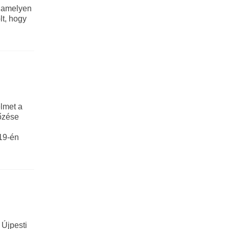
, amelyen
lt, hogy
elmet a
őzése
 19-én
 Újpesti