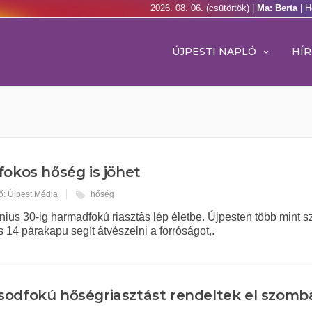
2026. 08. 06. (csütörtök) |
Ma: Berta
| H
ÚJPESTI NAPLÓ
HÍR
fokos hőség is jöhet
ő: Újpest Média
hőség
únius 30-ig harmadfokú riasztás lép életbe. Újpesten több mint s
és 14 párakapu segít átvészelni a forróságot,.
odfokú hőségriasztást rendeltek el szomb