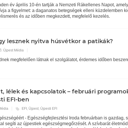
en év április 10-én tartják a Nemzeti Rákellenes Napot, amel
hívja a figyelmet: a daganatos betegségek elleni küzdelemben k
felismerés és az időben megkezdett, megfelelő kezelés.
y lesznek nyitva húsvétkor a patikák?
ő: Újpest Média
ndnek megfelelően látnak el szolgálatot, érdemes időben beszer
t, lélek és kapcsolatok – februári programo
ti EFI-ben
 Média
EFI
,
Újpest
,
Újpesti EFI
gészségéért - Egészségfejlesztési Iroda februárban is gazdag, 
tal segíti az újpestiek egészségmegőrzését. A szívbarát életmó