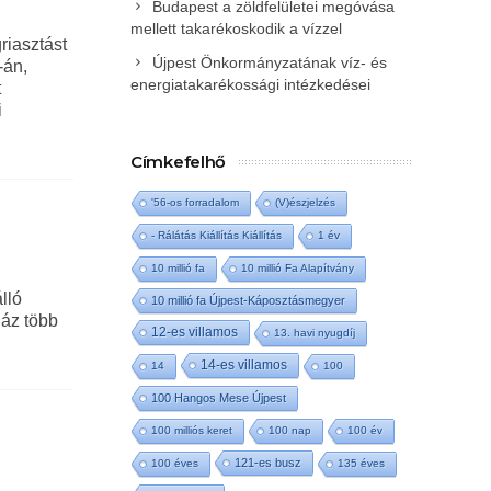
Budapest a zöldfelületei megóvása
mellett takarékoskodik a vízzel
riasztást
Újpest Önkormányzatának víz- és
-án,
energiatakarékossági intézkedései
t
i
Címkefelhő
'56-os forradalom
(V)észjelzés
- Rálátás Kiállítás Kiállítás
1 év
10 millió fa
10 millió Fa Alapítvány
lló
10 millió fa Újpest-Káposztásmegyer
ház több
12-es villamos
13. havi nyugdíj
14-es villamos
14
100
100 Hangos Mese Újpest
100 milliós keret
100 nap
100 év
121-es busz
100 éves
135 éves