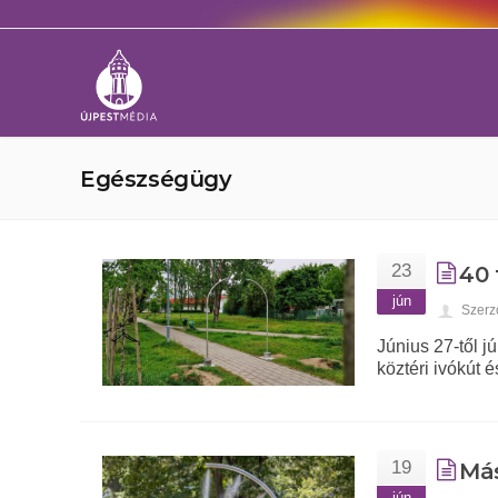
Egészségügy
23
40 
jún
Szerz
Június 27-től j
köztéri ivókút 
19
Más
jún