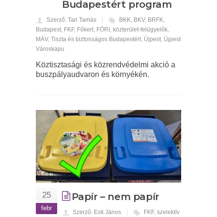
Budapestért program
Szerző: Tari Tamás
BKK
,
BKV
,
BRFK
,
Budapest
,
FKF
,
Főkert
,
FÖRI
,
közterület-felügyelők
,
MÁV
,
Tiszta és biztonságos Budapestért
,
Újpest
,
Újpest
Városkapu
Köztisztasági és közrendvédelmi akció a
buszpályaudvaron és környékén.
25
Papír – nem papír
febr
Szerző: Esti János
FKF
,
szelektív