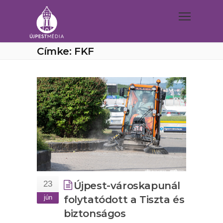
Címke: FKF
23
Újpest-városkapunál
jún
folytatódott a Tiszta és
biztonságos