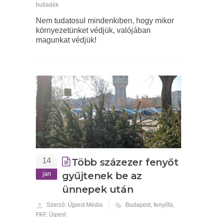
hulladék
Nem tudatosul mindenkiben, hogy mikor
környezetünket védjük, valójában
magunkat védjük!
14
Több százezer fenyőt
jan
gyűjtenek be az
ünnepek után
Szerző: Újpest Média
Budapest
,
fenyőfa
,
FKF
,
Újpest