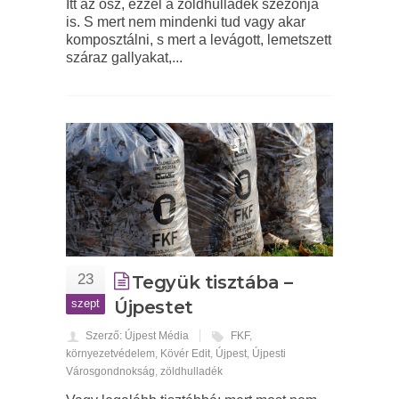
Itt az ősz, ezzel a zöldhulladék szezonja
is. S mert nem mindenki tud vagy akar
komposztálni, s mert a levágott, lemetszett
száraz gallyakat,...
23
Tegyük tisztába –
szept
Újpestet
Szerző: Újpest Média
FKF
,
környezetvédelem
,
Kövér Edit
,
Újpest
,
Újpesti
Városgondnokság
,
zöldhulladék