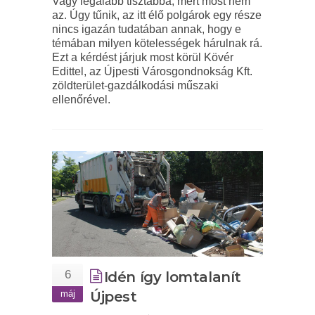
Vagy legalább tisztábbá; mert most nem
az. Úgy tűnik, az itt élő polgárok egy része
nincs igazán tudatában annak, hogy e
témában milyen kötelességek hárulnak rá.
Ezt a kérdést járjuk most körül Kövér
Edittel, az Újpesti Városgondnokság Kft.
zöldterület-gazdálkodási műszaki
ellenőrével.
6
Idén így lomtalanít
máj
Újpest