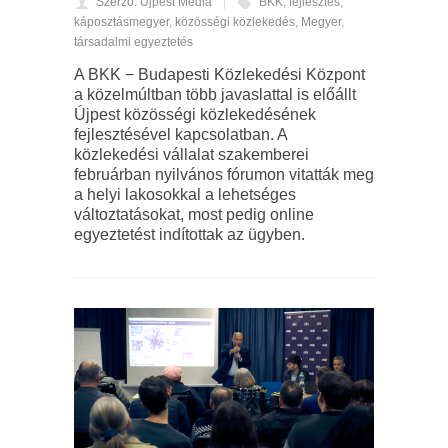
Szerző: Újpest Média
BKK
,
fejlesztés
,
káposztásmegyer
,
közösségi közlekedés
,
Megyer
,
társadalmi egyeztetés
A BKK − Budapesti Közlekedési Központ
a közelmúltban több javaslattal is előállt
Újpest közösségi közlekedésének
fejlesztésével kapcsolatban. A
közlekedési vállalat szakemberei
februárban nyilvános fórumon vitatták meg
a helyi lakosokkal a lehetséges
változtatásokat, most pedig online
egyeztetést indítottak az ügyben.