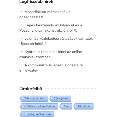
Legfrissebb hírek
Másodfokúra mérsékelték a
hőségriasztást
Képes beszámoló az István út és a
Pozsonyi utca rekonstrukciójáról X.
Jelentős közlekedési változások várhatók
Újpesten hétfőtől
Nyáron is résen kell lenni az online
csalókkal szemben
A kommunizmus újpesti áldozataira
emlékeztek
Címkefelhő
'56-os forradalom
(V)észjelzés
- Rálátás Kiállítás Kiállítás
1 év
10 millió fa
10 millió Fa Alapítvány