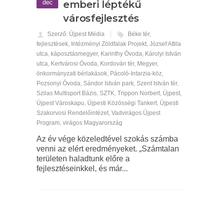
dec
emberi léptékű
városfejlesztés
Szerző: Újpest Média
Béke tér
,
fejlesztések
,
Intézményi Zöldfalak Projekt
,
József Attila
utca
,
káposztásmegyer
,
Karinthy Óvoda
,
Károlyi István
utca
,
Kertvárosi Óvoda
,
Kordován tér
,
Megyer
,
önkormányzati bérlakások
,
Pácoló-Intarzia-köz
,
Pozsonyi Óvoda
,
Sándor István park
,
Szent István tér
,
Szilas Multisport Bázis
,
SZTK
,
Trippon Norbert
,
Újpest
,
Újpest Városkapu
,
Újpesti Közösségi Tankert
,
Újpesti
Szakorvosi Rendelőintézet
,
Vadvirágos Újpest
Program
,
virágos Magyarország
Az év vége közeledtével szokás számba
venni az elért eredményeket. „Számtalan
területen haladtunk előre a
fejlesztéseinkkel, és már...