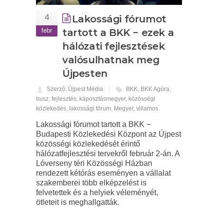
4
Lakossági fórumot
febr
tartott a BKK − ezek a
hálózati fejlesztések
valósulhatnak meg
Újpesten
Szerző: Újpest Média
BKK
,
BKK Agóra
,
busz
,
fejlesztés
,
káposztásmegyer
,
közösségi
közlekedés
,
lakossági fórum
,
Megyer
,
villamos
Lakossági fórumot tartott a BKK −
Budapesti Közlekedési Központ az Újpest
közösségi közlekedését érintő
hálózatfejlesztési tervekről február 2-án. A
Lóverseny téri Közösségi Házban
rendezett kétórás eseményen a vállalat
szakemberei több elképzelést is
felvetettek és a helyiek véleményét,
ötleteit is meghallgatták.