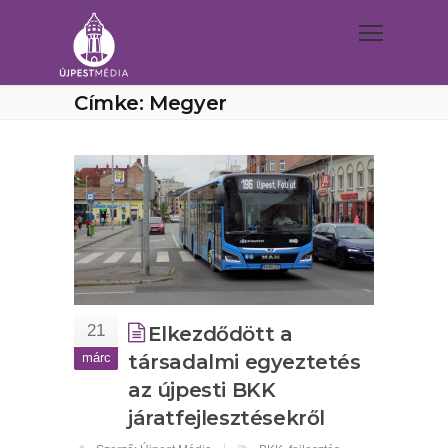
Címke: Megyer
21
Elkezdődött a
márc
társadalmi egyeztetés
az újpesti BKK
járatfejlesztésekről