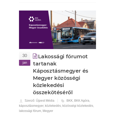
30
Lakossági fórumot
jan
tartanak
Káposztásmegyer és
Megyer közösségi
közlekedési
összekötéséről
Szerző: Újpest Média
BKK
,
BKK Agóra
,
káposztásmegyer
,
közlekedés
,
közösségi közlekedés
,
lakossági fórum
,
Megyer