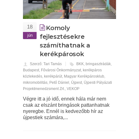
18
Komoly
jún
fejlesztésekre
számíthatnak a
kerékpárosok
Szerző: Tari Tamás
BKK
,
bringasztrádák
,
Budapest
,
Fővárosi Önkormányzat
,
kerékpáros
közlekedés
,
kerékpárút
,
Magyar Kerékpárosklub
,
mikromobilitás
,
Pető Dániel
,
Újpest
,
Újpesti Pályázati
Projektmenedzsment Zrt.
,
VEKOP
Végre itt a jó idő, ennek hála már nem
csak az elszánt bringások pattanhatnak
nyeregbe. Ennél is kedvezőbb hír az
újpestiek számára,...