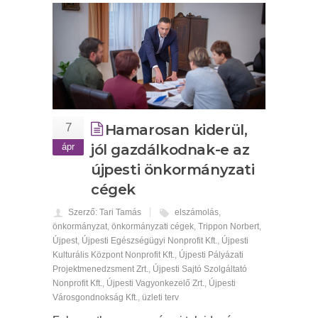
7
Hamarosan kiderül,
ápr
jól gazdálkodnak-e az
újpesti önkormányzati
cégek
Szerző: Tari Tamás
elszámolás
,
önkormányzat
,
önkormányzati cégek
,
Trippon Norbert
,
Újpest
,
Újpesti Egészségügyi Nonprofit Kft.
,
Újpesti
Kulturális Központ Nonprofit Kft.
,
Újpesti Pályázati
Projektmenedzsment Zrt.
,
Újpesti Sajtó Szolgáltató
Nonprofit Kft.
,
Újpesti Vagyonkezelő Zrt.
,
Újpesti
Városgondnokság Kft.
,
üzleti terv