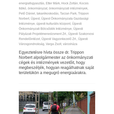
energiafogyasztás
,
Etter Márk
,
Hock Zoltán
,
Kocsis
Ildikó
,
önkormányzat
,
önkormányzati intézmények
,
Pető Dániel
,
takarékoskodás
,
Tarzan Park
,
Trippon
Norbert
,
Újpest
,
Újpest Önkormányzata Gazdasági
Intézménye
,
újpesti kulturális központ
,
Újpesti
Önkormányzati Bölcsődék Intézménye
,
Újpesti
Pályázati Projektmenedzsment Zrt.
,
Újpesti Szakorvosi
Rendelőintézet
,
Újpesti Vagyonkezelő Zrt.
,
Újpesti
Városgondnokság
,
Varga Zsolt
,
városháza
Egyeztetésre hívta össze dr. Trippon
Norbert alpolgármester az önkormányzati
cégek és intézmények vezetőit, hogy
megbeszéljék, hogyan reagálhatnak saját
területükön a megugró energiaárakra.