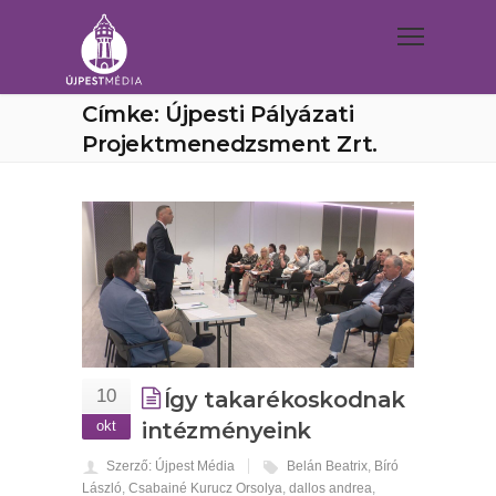
Címke: Újpesti Pályázati
Projektmenedzsment Zrt.
10
Így takarékoskodnak
okt
intézményeink
Szerző: Újpest Média
Belán Beatrix
,
Bíró
László
,
Csabainé Kurucz Orsolya
,
dallos andrea
,