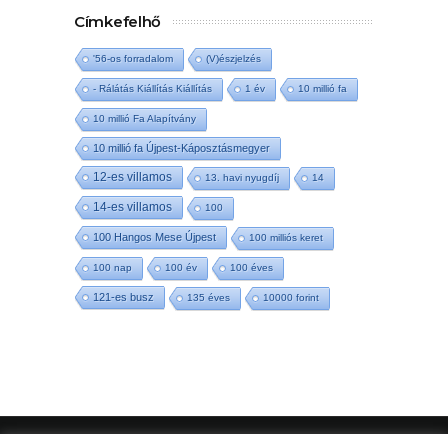
Címkefelhő
'56-os forradalom
(V)észjelzés
- Rálátás Kiállítás Kiállítás
1 év
10 millió fa
10 millió Fa Alapítvány
10 millió fa Újpest-Káposztásmegyer
12-es villamos
13. havi nyugdíj
14
14-es villamos
100
100 Hangos Mese Újpest
100 milliós keret
100 nap
100 év
100 éves
121-es busz
135 éves
10000 forint