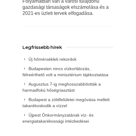
Folyamatban van a városi tulajdonú
gazdasági társaságok elszámolása és a
2021-es üzleti tervek elfogadása.
Legfrissebb hírek
Új hőmérsékleti rekordok
Budapesten nincs vízkorlátozás,
félreérthető volt a minisztérium tájékoztatása
Augusztus 7-ig meghosszabbították a
harmadfokú hőségriasztást
Budapest a zöldfelületei megóvása mellett
takarékoskodik a vízzel
Újpest Önkormányzatának víz- és
energiatakarékossági intézkedései