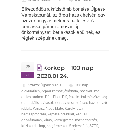
Elkezdődött a krízistömb bontása Újpest-
Városkapunál, az öreg házak helyén egy
tízezer négyzetméteres park lesz. A
bontással párhuzamosan új
önkormányzati bérlakások épülnek, és
régiek szépülnek meg.
28
Körkép – 100 nap
jan
2020.01.24.
Szerző: Újpest Média
100 nap
,
alakulóülés
,
Árpád kórház
,
átlátható
,
bocskai utca
,
dallos andrea
,
Déri Tibor
,
DK
,
frakció
,
frakciószövetség
,
garanciális javítások
,
görgey út szolgáltató ház
,
jegyző
,
jobbik
,
Kanász-Nagy Máté
,
Károlyi utca
bérházprogram
,
képviselőtestület
,
kerületi
gazdálkodás
,
klíma
,
költségvetés
,
közbeszerzés
,
krízistömb
,
lmp
,
polgármester
,
Székesdűlő
,
SZTK
,