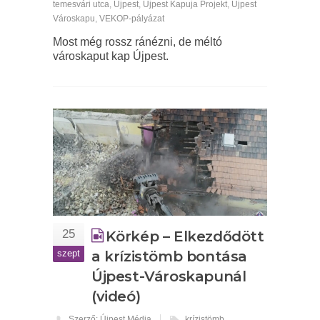
temesvári utca
,
Újpest
,
Újpest Kapuja Projekt
,
Újpest
Városkapu
,
VEKOP-pályázat
Most még rossz ránézni, de méltó
városkaput kap Újpest.
25
Körkép – Elkezdődött
szept
a krízistömb bontása
Újpest-Városkapunál
(videó)
Szerző: Újpest Média
krízistömb