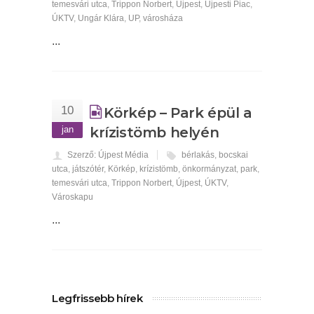
temesvári utca
,
Trippon Norbert
,
Újpest
,
Újpesti Piac
,
ÚKTV
,
Ungár Klára
,
UP
,
városháza
...
10
Körkép – Park épül a
jan
krízistömb helyén
Szerző: Újpest Média
bérlakás
,
bocskai
utca
,
játszótér
,
Körkép
,
krízistömb
,
önkormányzat
,
park
,
temesvári utca
,
Trippon Norbert
,
Újpest
,
ÚKTV
,
Városkapu
...
Legfrissebb hírek