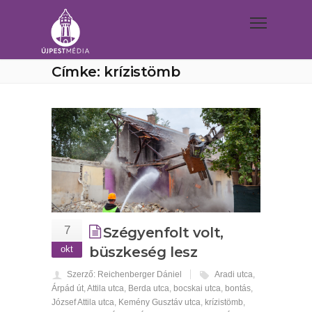
Címke: krízistömb
7
Szégyenfolt volt,
okt
büszkeség lesz
Szerző: Reichenberger Dániel
Aradi utca
,
Árpád út
,
Attila utca
,
Berda utca
,
bocskai utca
,
bontás
,
József Attila utca
,
Kemény Gusztáv utca
,
krízistömb
,