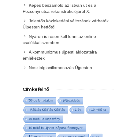
Képes beszámoló az István út és a
Pozsonyi utca rekonstrukciójáról X.
Jelentős közlekedési változások várhatók
Újpesten hétfőtől
Nyáron is résen kell lenni az online
csalókkal szemben
A kommunizmus újpesti áldozataira
emlékeztek
Nosztalgiavillamosozás Újpesten
Címkefelhő
'56-os forradalom
(V)észjelzés
- Rálátás Kiállítás Kiállítás
1 év
10 millió fa
10 millió Fa Alapítvány
10 millió fa Újpest-Káposztásmegyer
12-es villamos
13. havi nyugdíj
14