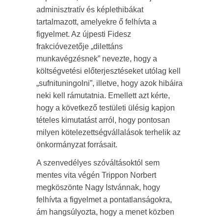
adminisztratív és képlethibákat
tartalmazott, amelyekre ő felhívta a
figyelmet. Az újpesti Fidesz
frakcióvezetője „dilettáns
munkavégzésnek” nevezte, hogy a
költségvetési előterjesztéseket utólag kell
„sufnituningolni”, illetve, hogy azok hibáira
neki kell rámutatnia. Emellett azt kérte,
hogy a következő testületi ülésig kapjon
tételes kimutatást arról, hogy pontosan
milyen kötelezettségvállalások terhelik az
önkormányzat forrásait.
A szenvedélyes szóváltásoktól sem
mentes vita végén Trippon Norbert
megköszönte Nagy Istvánnak, hogy
felhívta a figyelmet a pontatlanságokra,
ám hangsúlyozta, hogy a menet közben