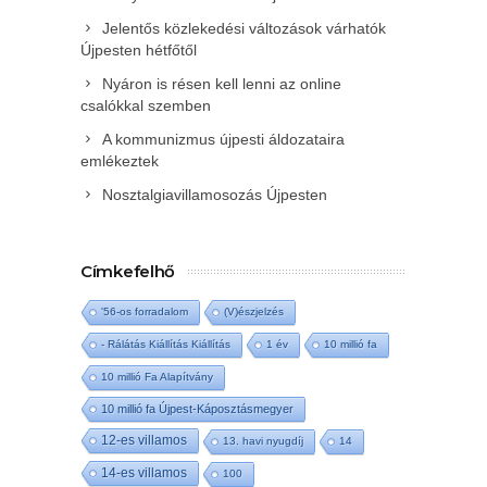
Jelentős közlekedési változások várhatók
Újpesten hétfőtől
Nyáron is résen kell lenni az online
csalókkal szemben
A kommunizmus újpesti áldozataira
emlékeztek
Nosztalgiavillamosozás Újpesten
Címkefelhő
'56-os forradalom
(V)észjelzés
- Rálátás Kiállítás Kiállítás
1 év
10 millió fa
10 millió Fa Alapítvány
10 millió fa Újpest-Káposztásmegyer
12-es villamos
13. havi nyugdíj
14
14-es villamos
100