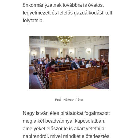
önkormányzatnak továbbra is óvatos,
fegyelmezett és felelős gazdálkodást kell
folytatnia.
Fotó: Németh Péter
Nagy István éles bírálatokat fogalmazott
meg a két beadvánnyal kapcsolatban,
amelyeket először le is akart vetetni a
napirendről, mivel mindkét előterjesztés