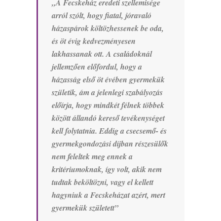
„A Fecskeház eredeti szellemisége
arról szólt, hogy fiatal, jóravaló
házaspárok költözhessenek be oda,
és öt évig kedvezményesen
lakhassanak ott. A családoknál
jellemzően előfordul, hogy a
házasság első öt évében gyermekük
születik, ám a jelenlegi szabályozás
előírja, hogy mindkét félnek többek
között állandó kereső tevékenységet
kell folytatnia. Eddig a csecsemő- és
gyermekgondozási díjban részesülők
nem feleltek meg ennek a
kritériumoknak, így volt, akik nem
tudtak beköltözni, vagy el kellett
hagyniuk a Fecskeházat azért, mert
gyermekük született”