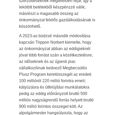
szerződéseknek megfelelően lejár, így a
lekötött betétekből készpénzzé válik;
másrészt a magasabb összeg az
önkormányzat felelős gazdálkodásának is
köszönhető.
A 2023-as büdzsé második módosítása
kapcsán Trippon Norbert kiemelte, hogy
az önkormányzat abban az eddigieknél
jóval több forrást szán a közétkeztetésre;
az időseknek és az újpesti piac
vállalkozóinak kedvező Megbecsülés
Plusz Program keretösszegét az eredeti
100 millióról 220 millió forintra emeli;
kátyúzásra és útfelújítási munkálatokra
pedig az eddig előirányzott bruttó 500
milliós nagyságrendű forrás helyett bruttó
900 millió forintos összeget költ. Az
alpolgármester hangsúlyozta, hogy az