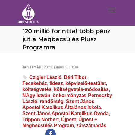
120 millió forinttal több pénz
jut a Megbecsülés Plusz
Programra
Tari Tamás
| 2023. június 1. 10:00
Czigler László
,
Déri Tibor
,
Fecskeház
,
fidesz
,
képviselő-testület
,
költségvetés
,
költségvetés-módosítás
,
NAgy István
,
önkormányzat
,
Perneczky
László
,
rendőrség
,
Szent János
Apostol Katolikus Általános Iskola
,
Szent János Apostol Katolikus Óvoda
,
Trippon Norbert
,
Újpest
,
Újpest +
Megbecsülés Program
,
zárszámadás