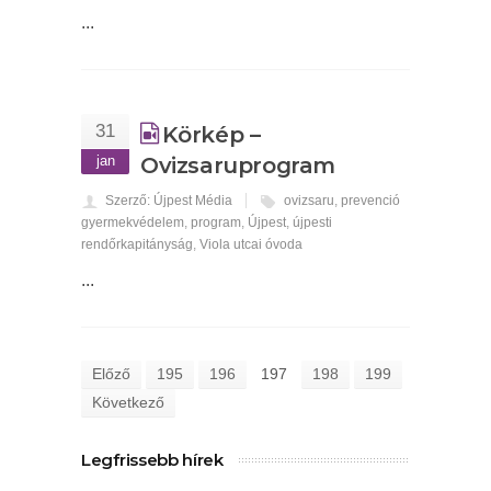
...
31
Körkép –
jan
Ovizsaruprogram
Szerző: Újpest Média
ovizsaru
,
prevenció
gyermekvédelem
,
program
,
Újpest
,
újpesti
rendőrkapitányság
,
Viola utcai óvoda
...
Előző
195
196
197
198
199
Következő
Legfrissebb hírek