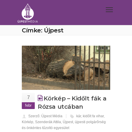
Címke: Újpest
7
Körkép – Kidőlt fák a
febr
Rózsa utcában
Szerző: Újpest Média
kár
,
kidőlt fa vihar
,
Körkép
,
Szenderák Attila
,
Újpest
,
újpesti polgárőrség
és önkéntes tűzoltó egyesület