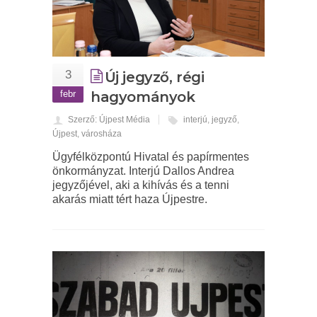
3
Új jegyző, régi
febr
hagyományok
Szerző: Újpest Média
interjú
,
jegyző
,
Újpest
,
városháza
Ügyfélközpontú Hivatal és papírmentes
önkormányzat. Interjú Dallos Andrea
jegyzőjével, aki a kihívás és a tenni
akarás miatt tért haza Újpestre.