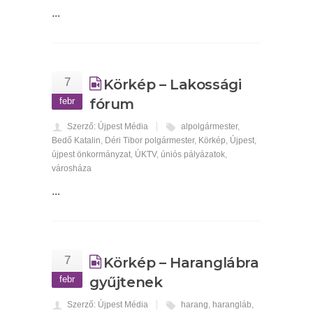
...
7
Körkép – Lakossági
febr
fórum
Szerző: Újpest Média
alpolgármester
,
Bedő Katalin
,
Déri Tibor polgármester
,
Körkép
,
Újpest
,
újpest önkormányzat
,
ÚKTV
,
úniós pályázatok
,
városháza
...
7
Körkép – Haranglábra
febr
gyűjtenek
Szerző: Újpest Média
harang
,
harangláb
,