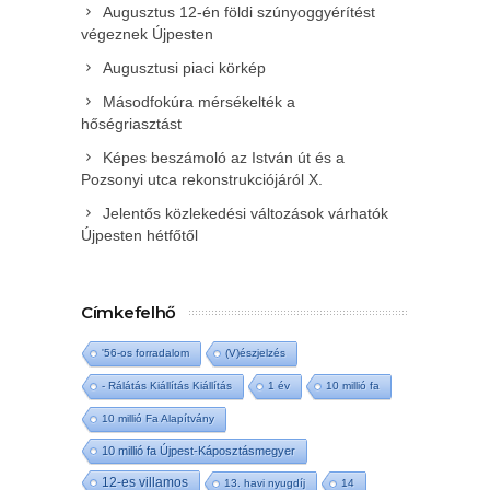
Augusztus 12-én földi szúnyoggyérítést
végeznek Újpesten
Augusztusi piaci körkép
Másodfokúra mérsékelték a
hőségriasztást
Képes beszámoló az István út és a
Pozsonyi utca rekonstrukciójáról X.
Jelentős közlekedési változások várhatók
Újpesten hétfőtől
Címkefelhő
'56-os forradalom
(V)észjelzés
- Rálátás Kiállítás Kiállítás
1 év
10 millió fa
10 millió Fa Alapítvány
10 millió fa Újpest-Káposztásmegyer
12-es villamos
13. havi nyugdíj
14