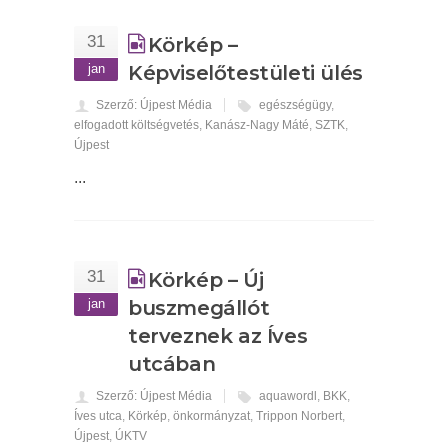
31
Körkép –
jan
Képviselőtestületi ülés
Szerző: Újpest Média
egészségügy
,
elfogadott költségvetés
,
Kanász-Nagy Máté
,
SZTK
,
Újpest
...
31
Körkép – Új
jan
buszmegállót
terveznek az Íves
utcában
Szerző: Újpest Média
aquawordl
,
BKK
,
Íves utca
,
Körkép
,
önkormányzat
,
Trippon Norbert
,
Újpest
,
ÚKTV