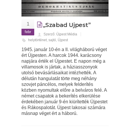
1
„Szabad Ujpest”
febr
Szerző: Újpest Média
helytörténet
,
sajtó
,
Újpest
1945. január 10-én a II. világháború véget
ért Újpesten. A harcok 1944. karácsony
napjára érték el Újpestet. E napon még a
villamosok is jártak, a háziasszonyok
utolsó bevásárlásaikat intézhették. A
délután hangulatát törte meg néhány
szovjet páncélos, melyek felderítés
közben nyomultak előre a belváros felé. A
német csapatok a bekerítés elkerülése
érdekében január 9-én kiürítették Újpestet
és Rákospalotát. Újpest lakosai számára
másnap véget ért a háború.