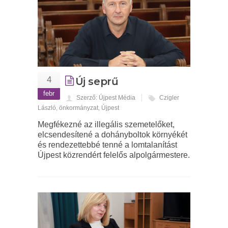
4
Új seprű
febr
Szerző: Újpest Média
Czigler
László
,
önkormányzat
,
Újpest
Megfékezné az illegális szemetelőket,
elcsendesítené a dohányboltok környékét
és rendezettebbé tenné a lomtalanítást
Újpest közrendért felelős alpolgármestere.