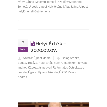
Iványi János
,
Megyeri Temető
,
Szöllősy Marianne
,
Temető
,
Újpest
,
Újpest Helytörténeti Alapítvány
,
Újpesti
helytörténeti Gyújtemény
...
7
Helyi Érték –
febr
2020.02.07.
Szerző: Újpest Média
Balog Aranka
,
Bodacz Balázs
,
Helyi Érték
,
helyi roma önkormányzat
,
imahét
,
Káposztásmegyeri Református Gyülekezet
,
tanoda
,
Újpest
,
Újpesti TAnoda
,
ÚKTV
,
Zámbó
András
...