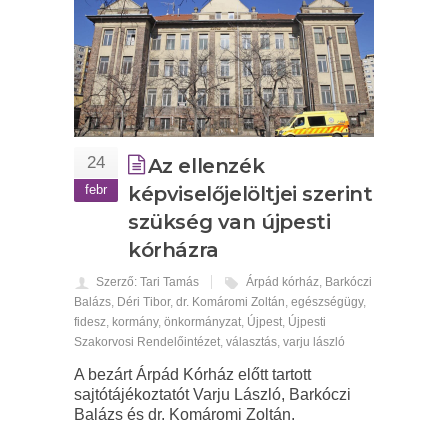
24
Az ellenzék
febr
képviselőjelöltjei szerint
szükség van újpesti
kórházra
Szerző: Tari Tamás
Árpád kórház
,
Barkóczi
Balázs
,
Déri Tibor
,
dr. Komáromi Zoltán
,
egészségügy
,
fidesz
,
kormány
,
önkormányzat
,
Újpest
,
Újpesti
Szakorvosi Rendelőintézet
,
választás
,
varju lászló
A bezárt Árpád Kórház előtt tartott
sajtótájékoztatót Varju László, Barkóczi
Balázs és dr. Komáromi Zoltán.