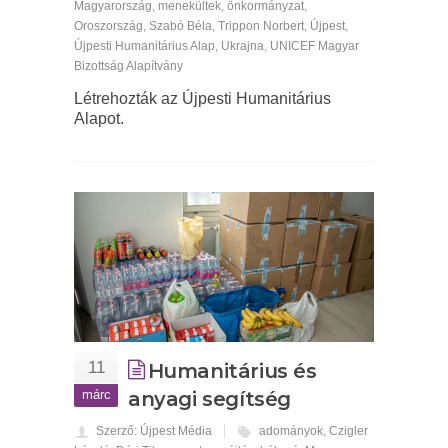
Magyarország
,
menekültek
,
önkormányzat
,
Oroszország
,
Szabó Béla
,
Trippon Norbert
,
Újpest
,
Újpesti Humanitárius Alap
,
Ukrajna
,
UNICEF Magyar
Bizottság Alapítvány
Létrehozták az Újpesti Humanitárius
Alapot.
11
Humanitárius és
márc
anyagi segítség
Szerző: Újpest Média
adományok
,
Czigler