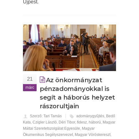
Újpest.
21
Az önkormányzat
márc
pénzadományokkal is
segít a háborús helyzet
rászorultjain
Szerző: Tari Tamás
adománygyűjtés
,
Bedő
Kata
,
Czigler László
,
Déri Tibor
,
fidesz
,
háború
,
Magyar
Máltai Szeretetszolgálat Egyesüle
,
Magyar
Ökumenikus Segélyszervezet
,
Magyar Vöröskereszt
,