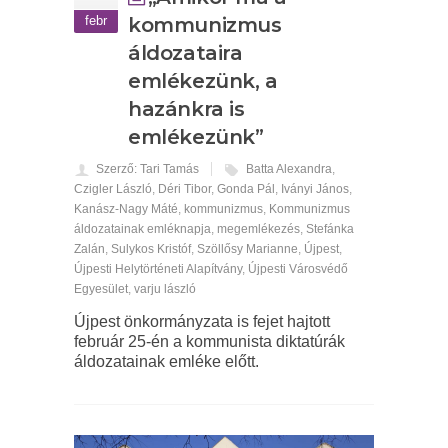
febr
kommunizmus
áldozataira
emlékezünk, a
hazánkra is
emlékezünk”
Szerző: Tari Tamás
Batta Alexandra
,
Czigler László
,
Déri Tibor
,
Gonda Pál
,
Iványi János
,
Kanász-Nagy Máté
,
kommunizmus
,
Kommunizmus
áldozatainak emléknapja
,
megemlékezés
,
Stefánka
Zalán
,
Sulykos Kristóf
,
Szöllősy Marianne
,
Újpest
,
Újpesti Helytörténeti Alapítvány
,
Újpesti Városvédő
Egyesület
,
varju lászló
Újpest önkormányzata is fejet hajtott
február 25-én a kommunista diktatúrák
áldozatainak emléke előtt.