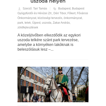
uszoda helyén
Szerző: Tari Tamás
Budapest
,
Budapest
Gyógyfürdői és Hévízei Zrt.
,
Déri Tibor
,
Főkert
,
Fővárosi
Önkormányzat
,
közösségi tervezés
,
önkormányzat
,
park
,
telek
,
Újpest
,
uszoda
,
Zakar András
,
zöldfejlesztések
A közeljövőben elkezdődik az egykori
uszoda telkére szánt park tervezése,
amelybe a környéken lakóknak is
beleszólásuk lesz –...