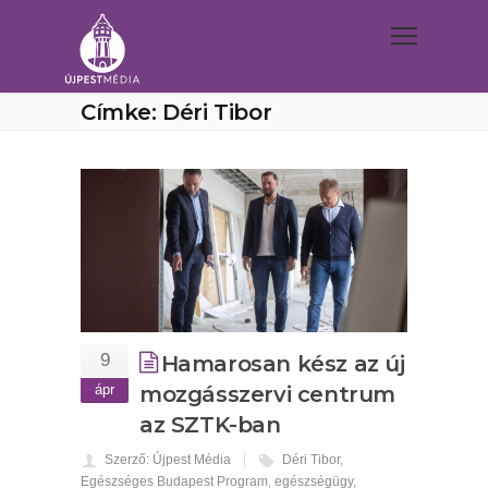
Címke: Déri Tibor
9
Hamarosan kész az új
ápr
mozgásszervi centrum
az SZTK-ban
Szerző: Újpest Média
Déri Tibor
,
Egészséges Budapest Program
,
egészségügy
,