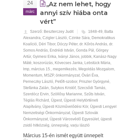
24
„Az nem lehet, hogy
márc
annyi szív hiába onta
vért”
Szerző: Beszterczey Judit
1848-49
,
Batta
Alexandra
,
Czigler László
,
Czinke Sára
,
Demokratikus
Koalíció
,
Déri Tibor
,
Dóczy Péter
,
dr. Kőrös András
,
dr.
Somos András
,
Endrédi István
,
Gonda Pál
,
Görgey
Artúr
,
Gyimesi Erika
,
Iványi János
,
jobbik
,
Kanász-Nagy
Máté
,
koszorúzás
,
Kövecses Janka
,
Lebstück Mária
,
lmp
,
március 15.
,
megemlkezés
,
Megoldás Mozgalom
,
Momentum
,
MSZP
,
önkormányzat
,
Óvári Éva
,
Perneczky László
,
Petőfi-szobor
,
Priszler Györgyné
,
Stefánka Zalán
,
Sulykos Kristóf
,
Szecsődi Tamás
,
Szerdócz Ervin
,
Szöllősy Marianne
,
Szűts István
,
Téglás Richárd
,
Újpest
,
Újpesti Helytörténeti
Alapítvány
,
Újpesti Közművelődési Kör
,
Újpesti Lengyel
Nemzetiségi Önkormányzat
,
Újpesti Szlovák
Önkormányzat
,
Újpesti Városvédő Egyesület
,
újpesti
zsidó hitközség
,
ünnepség
,
varju lászló
Március 15-én ismét együtt ünnepelt