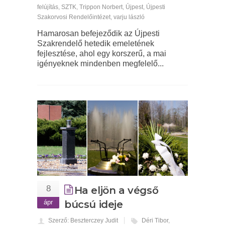
felújítás
,
SZTK
,
Trippon Norbert
,
Újpest
,
Újpesti
Szakorvosi Rendelőintézet
,
varju lászló
Hamarosan befejeződik az Újpesti
Szakrendelő hetedik emeletének
fejlesztése, ahol egy korszerű, a mai
igényeknek mindenben megfelelő...
8
Ha eljön a végső
ápr
búcsú ideje
Szerző: Beszterczey Judit
Déri Tibor
,