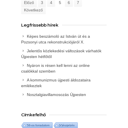
Előző
3
4
5
6
7
Következő
Legfrissebb hírek
Képes beszámoló az István út és a
Pozsonyi utca rekonstrukciójáról X.
Jelentős közlekedési változások várhatók
Újpesten hétfőtől
Nyáron is résen kell lenni az online
csalókkal szemben
A kommunizmus újpesti áldozataira
emlékeztek
Nosztalgiavillamosozás Újpesten
Címkefelhő
'56-os forradalom
(V)észjelzés