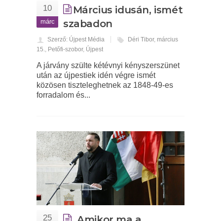
10
Március idusán, ismét
márc
szabadon
Szerző: Újpest Média
Déri Tibor
,
március
15.
,
Petőfi-szobor
,
Újpest
A járvány szülte kétévnyi kényszerszünet
után az újpestiek idén végre ismét
közösen tiszteleghetnek az 1848-49-es
forradalom és...
25
„Amikor ma a