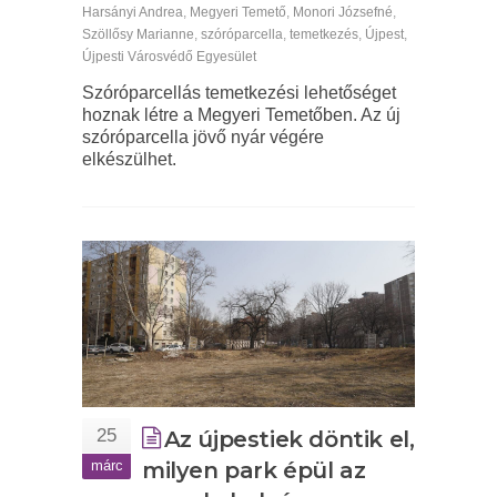
Harsányi Andrea
,
Megyeri Temető
,
Monori Józsefné
,
Szöllősy Marianne
,
szóróparcella
,
temetkezés
,
Újpest
,
Újpesti Városvédő Egyesület
Szóróparcellás temetkezési lehetőséget
hoznak létre a Megyeri Temetőben. Az új
szóróparcella jövő nyár végére
elkészülhet.
25
Az újpestiek döntik el,
márc
milyen park épül az