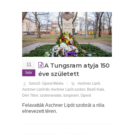
11
A Tungsram atyja 150
febr
éve született
Szerző: Újpest Média
Aschner Lipót
,
Aschner Lipót tér
,
Aschner Lipót-szobor
,
Bedő Kata
,
Déri Tibor
,
szoboravatás
,
tungsram
,
Újpest
Felavatták Aschner Lipót szobrát a róla
elnevezett téren.