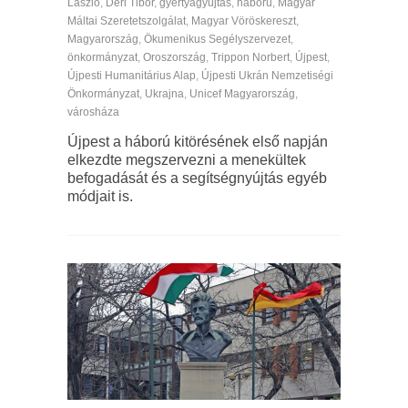
László
,
Déri Tibor
,
gyertyagyújtás
,
háború
,
Magyar
Máltai Szeretetszolgálat
,
Magyar Vöröskereszt
,
Magyarország
,
Ökumenikus Segélyszervezet
,
önkormányzat
,
Oroszország
,
Trippon Norbert
,
Újpest
,
Újpesti Humanitárius Alap
,
Újpesti Ukrán Nemzetiségi
Önkormányzat
,
Ukrajna
,
Unicef Magyarország
,
városháza
Újpest a háború kitörésének első napján
elkezdte megszervezni a menekültek
befogadását és a segítségnyújtás egyéb
módjait is.